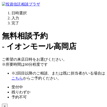
日時選択
入力
完了
無料相談予約
- イオンモール高岡店
ご希望の来店日時をお選びください。
※所要時間は60分程度です
※2回目以降のご相談、または既に担当者がいる場合は
こちら
からご予約ください。
受付中
残りわずか
予約不可
×