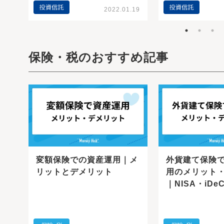
.24
2022.01.19
保険・税のおすすめ記事
変額保険での資産運用｜メ
外貨建て保険
リットとデメリット
用のメリット
き
｜NISA・iDe
税