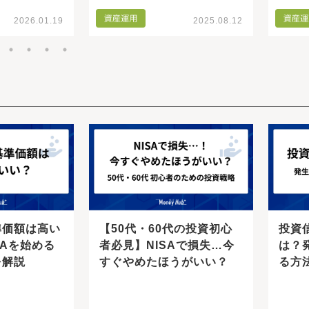
2026.01.19
2025.08.12
準価額は高い
【50代・60代の投資初心
投資
SAを始める
者必見】NISAで損失…今
は？
を解説
すぐやめたほうがいい？
る方