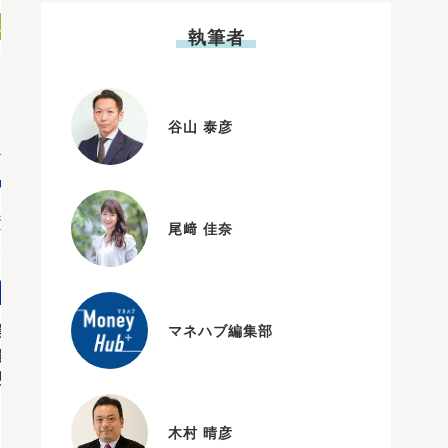
2025.09.04
2025.07.04
執筆者
谷山 泰彦
尾﨑 佳奈
マネハブ編集部
信託にかかる手数料と
【投資信託の売却】タイミ
発生タイミングや抑え
ング・利益の計算方法・税
法、相場を解説
金・注意点を解説
木村 晴彦