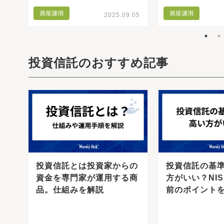
.25
2025.09.05
投資信託のおすすめ記事
託
投資信託とは投資家からの
投資信託の基
、
資金を専門家が運用する商
方がいい？NI
品。仕組みを解説
前のポイント