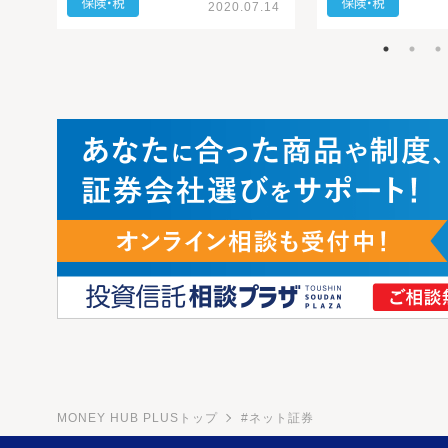
.05
2020.07.14
MONEY HUB PLUSトップ
#ネット証券