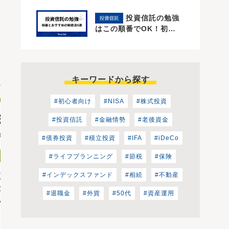
投資信託の勉強
はこの順番でOK！初…
キーワードから探す
#初心者向け
#NISA
#株式投資
#投資信託
#金融情勢
#老後資金
#債券投資
#積立投資
#IFA
#iDeCo
#ライフプランニング
#節税
#保険
心者向け】米国債の買
リバランスは長期投資の鉄
#インデックスファンド
#相続
#不動産
ガイド｜購入までの3
則｜ポートフォリオを見直
#退職金
#外貨
#50代
#資産運用
ップをやさしく解説
そう