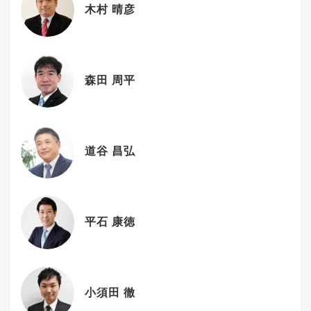
木村 晴彦
森田 周平
道谷 昌弘
平石 康徳
小須田 徹