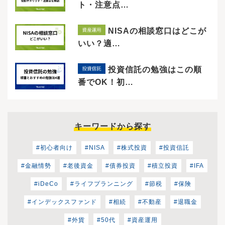
ト・注意点…
NISAの相談窓口はどこが
いい？適…
投資信託の勉強はこの順
番でOK！初…
キーワードから探す
#初心者向け
#NISA
#株式投資
#投資信託
#金融情勢
#老後資金
#債券投資
#積立投資
#IFA
#iDeCo
#ライフプランニング
#節税
#保険
#インデックスファンド
#相続
#不動産
#退職金
#外貨
#50代
#資産運用