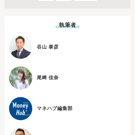
執筆者
谷山 泰彦
尾﨑 佳奈
マネハブ編集部