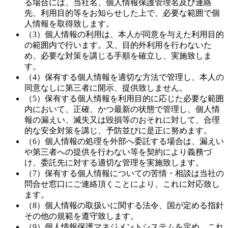
る場合には、当社名、個人情報保護管理名及び連絡
先、利用目的等をお知らせした上で、必要な範囲で個
人情報を取得致します。
（3）個人情報の利用は、本人が同意を与えた利用目的
の範囲内で行います。又、目的外利用を行わないた
め、必要な対策を講じる手順を確立し、実施致しま
す。
（4）保有する個人情報を適切な方法で管理し、本人の
同意なしに第三者に開示、提供致しません。
（5）保有する個人情報を利用目的に応じた必要な範囲
内において、正確、かつ最新の状態で管理し、個人情
報の漏えい、滅失又は毀損等のおそれに対して、合理
的な安全対策を講じ、予防並びに是正に努めます。
（6）個人情報の処理を外部へ委託する場合は、漏えい
や第三者への提供を行わない等を契約により義務づ
け、委託先に対する適切な管理を実施致します。
（7）保有する個人情報についての苦情・相談は当社の
問合せ窓口にご連絡頂くことにより、これに対応致し
ます。
（8）個人情報の取扱いに関する法令、国が定める指針
その他の規範を遵守致します。
（9）個人情報保護マネジメントシステムを定め、これ