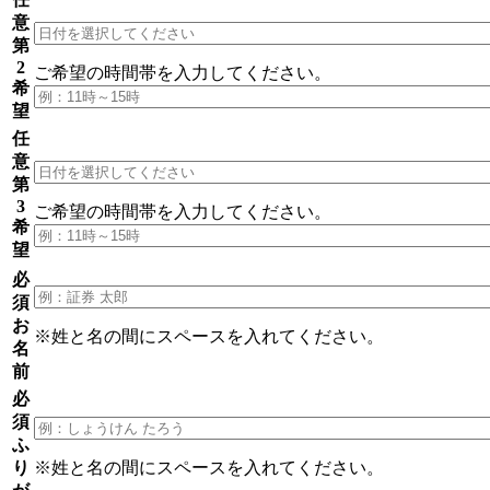
意
第
2
ご希望の時間帯
を入力してください。
希
望
任
意
第
3
ご希望の時間帯
を入力してください。
希
望
必
須
お
※姓と名の間にスペースを入れてください。
名
前
必
須
ふ
り
※姓と名の間にスペースを入れてください。