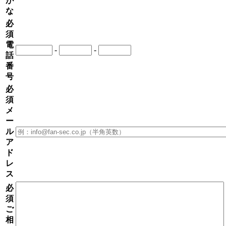
が
な
必
須
電
-
-
話
番
号
必
須
メ
ー
ル
ア
ド
レ
ス
必
須
ご
相