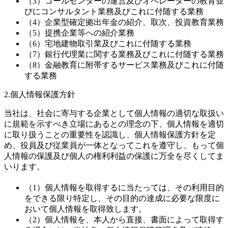
（3）コールセンターの運営及びオペレーターの教育並
びにコンサルタント業務及びこれに付随する業務
（4）企業型確定拠出年金の紹介、取次、投資教育業務
（5）提携企業等への紹介業務
（6）宅地建物取引業及びこれに付随する業務
（7）銀行代理業に関する業務及びこれに付随する業務
（8）金融教育に附帯するサービス業務及びこれに付随
する業務
2.個人情報保護方針
当社は、社会に寄与する企業として個人情報の適切な取扱い
に規範を示すべき立場にあるとの理念の下、個人情報を適切
に取り扱うことの重要性を認識し、個人情報保護方針を定
め、役員及び従業員が一体となってこれを遵守し、もって個
人情報の保護及び個人の権利利益の保護に万全を尽くしてま
いります。
（1）個人情報を取得するに当たっては、その利用目的
をできる限り特定し、その目的の達成に必要な限度に
おいて個人情報を取得致します。
（2）個人情報を、本人から直接、書面によって取得す