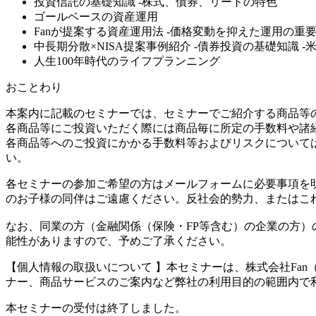
投資信託の基礎知識 -株式、債券、リートの特色
ゴールベースの資産運用
Fanが提案する資産運用法 -価格変動を抑えた運用の重
中長期分散×NISA提案事例紹介 -債券投資の基礎知識 
人生100年時代のライフプランニング
おことわり
本案内に記載のセミナーでは、セミナーでご紹介する商品等
各商品等にご投資いただく際には商品毎に所定の手数料や諸
各商品等へのご投資にかかる手数料等およびリスクについて
い。
各セミナーの参加ご希望の方はメールフォームに必要事項を
のお子様の同伴はご遠慮ください。反社会的勢力、またはこ
なお、同業の方（金融関係（保険・FP等含む）の企業の方
能性がありますので、予めご了承ください。
【個人情報の取扱いについて 】本セミナーは、株式会社Fa
ナー、商品サービスのご案内など弊社の利用目的の範囲内で
本セミナーの受付は終了しました。