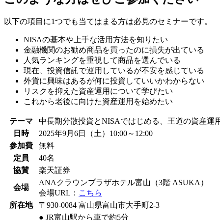
以下の項目に1つでも当てはまる方は必見のセミナーです。
NISAの基本や上手な活用方法を知りたい
金融機関のお勧め商品を買ったのに損失が出ている
人気ランキングを重視して商品を選んでいる
現在、投資信託で運用しているが不安を感じている
外貨に興味はあるが何に投資していいかわからない
リスクを抑えた資産運用について学びたい
これから老後に向けた資産運用を始めたい
テーマ
中長期分散投資とNISAではじめる、王道の資産運
日時
2025年9月6日（土）10:00～12:00
参加費
無料
定員
40名
協賛
楽天証券
ANAクラウンプラザホテル富山（3階 ASUKA）
会場
会場URL：
こちら
所在地
〒930-0084 富山県富山市大手町2-3
● JR富山駅から車で約5分