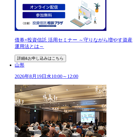
債券×投資信託 活用セミナー ～守りながら増やす資産
運用法とは～
詳細&お申し込みはこちら
山形
2026年
8
月
19
日
水
10:00～12:00