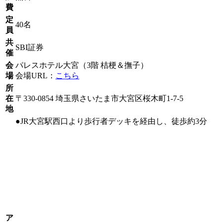
費
定
40名
員
共
SBI証券
催
会
パレスホテル大宮（3階 桔梗＆撫子）
場
会場URL：
こちら
所
在
〒330-0854 埼玉県さいたま市大宮区桜木町1-7-5
地
●JR大宮駅西口より歩行者デッキを経由し、徒歩約3分
ア