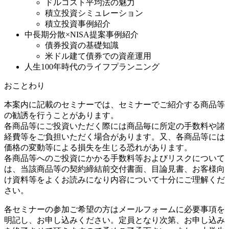
ドルコスト平均法の魅力
積立投資シミュレーション
積立投資事例紹介
中長期分散×NISA提案事例紹介
債券投資の基礎知識
米ドル建て債券での資産運用
人生100年時代のライフプランニング
おことわり
本案内に記載のセミナーでは、セミナーでご紹介する商品等
の勧誘を行うことがあります。
各商品等にご投資いただく際には商品毎に所定の手数料や諸
経費等をご負担いただく場合があります。又、各商品等には
価格の変動等による損失を生じる恐れがあります。
各商品等へのご投資にかかる手数料等およびリスクについて
は、当該商品等の契約締結前交付書面、目論見書、お客様向
け資料等をよくお読みになり内容について十分にご理解くだ
さい。
各セミナーの参加ご希望の方はメールフォームに必要事項を
明記し、お申し込みください。定員となり次第、お申し込み