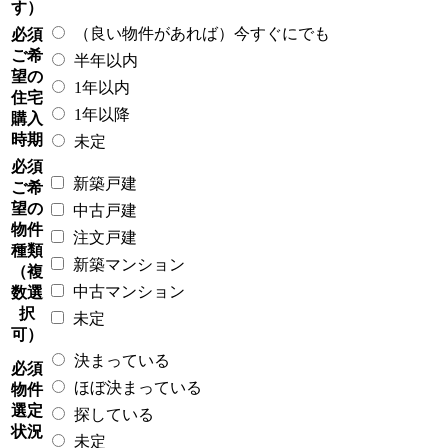
す）
（良い物件があれば）今すぐにでも
必須
ご希
半年以内
望の
1年以内
住宅
1年以降
購入
時期
未定
必須
新築戸建
ご希
望の
中古戸建
物件
注文戸建
種類
新築マンション
（複
中古マンション
数選
択
未定
可）
決まっている
必須
ほぼ決まっている
物件
選定
探している
状況
未定