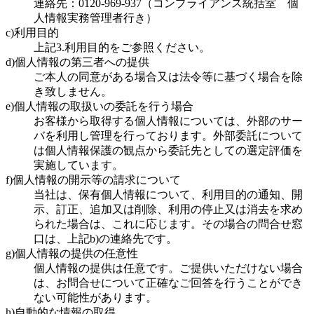
連絡先：0120-969-937（コンプライアンス統括室 個
人情報実務管理者行き）
c)利用目的
上記3.利用目的をご参照ください。
d)個人情報の第三者への提供
ご本人の同意がある場合又は法令等に基づく場合を除
き致しません。
e)個人情報の取扱いの委託を行う場合
お客様から取得する個人情報については、外部のサー
バを利用し管理を行っております。外部委託について
は個人情報保護の観点から委託先としての選定評価を
実施しています。
f)個人情報の開示等の請求について
当社は、保有個人情報について、利用目的の通知、開
示、訂正、追加又は削除、利用の停止又は消去を求め
られた場合は、これに応じます。その場合の問合せ窓
口は、上記b)の連絡先です。
g)個人情報の提供の任意性
個人情報の提供は任意です。ご提供いただけない場合
は、お問合せについて正確なご回答を行うことができ
ない可能性があります。
h)自動的な情報の取得