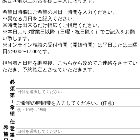
談は20歳以上のお客様ご本⼈に限ります。
希望⽇時欄にご希望の⽉⽇・時間を⼊⼒ください。
※異なる月日をご記入ください。
※時間は出来るだけ幅広くご指定ください。
※本日より3営業日以降（日曜・祝日除く）でご記入をお願
い致します。
※オンライン相談の受付時間（開始時間）は平日または土曜
日の9:00〜17:00です。
担当者と日程を調整後、こちらから改めてご連絡をさせてい
ただき、予約確定とさせていただきます。
必
須
第
1
ご希望の時間帯
を入力してください。(任意)
希
望
任
希
意
望
第