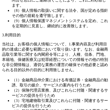
問合せ窓口にご連絡頂くことにより、これに対応致し
ます。
（8）個人情報の取扱いに関する法令、国が定める指針
その他の規範を遵守致します。
（9）個人情報保護マネジメントシステムを定め、これ
を定期的に見直し、継続的に改善致します。
3.利用目的
当社は、お客様の個人情報について、1.事業内容及び利用目
的の達成に必要な範囲において取り扱います。なお、金融商
品取引業等に関する内閣府令等により、人種、信条、門地、
本籍地、保健医療又は犯罪経歴についての情報その他の特別
な非公開情報は、適切な業務の運営の確保その他必要と認め
られる目的以外の目的に利用致しません。
（1）金融商品仲介業における有価証券・金融商品の勧
誘、取引の媒介、サービスの案内を行うため
（2）保険代理店業務、及びこれらに付随・関連するサ
ービスの提供を行うため
（3）宅地建物取引業及びこれらに付随・関連するサー
ビスの提供を行うため