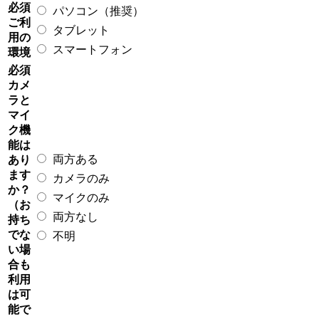
必須
パソコン（推奨）
ご利
タブレット
用の
スマートフォン
環境
必須
カメ
ラと
マイ
ク機
能は
両方ある
あり
ます
カメラのみ
か？
マイクのみ
（お
両方なし
持ち
でな
不明
い場
合も
利用
は可
能で