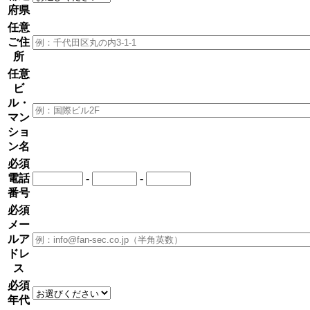
府県
任意
ご住
所
任意
ビ
ル・
マン
ショ
ン名
必須
電話
-
-
番号
必須
メー
ルア
ドレ
ス
必須
年代