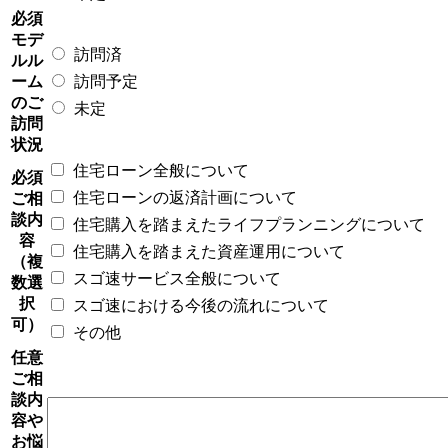
必須
モデ
訪問済
ルル
ーム
訪問予定
のご
未定
訪問
状況
住宅ローン全般について
必須
住宅ローンの返済計画について
ご相
談内
住宅購入を踏まえたライフプランニングについて
容
住宅購入を踏まえた資産運用について
（複
スゴ速サービス全般について
数選
択
スゴ速における今後の流れについて
可）
その他
任意
ご相
談内
容や
お悩