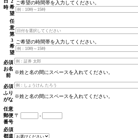
日
2
ご希望の時間帯
を入力してください。
希
時
望
任
意
第
3
ご希望の時間帯
を入力してください。
希
望
必須
お名
※姓と名の間にスペースを入れてください。
前
必須
ふり
※姓と名の間にスペースを入れてください。
がな
任意
郵便
〒
-
番号
必須
都道