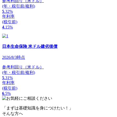
参考利回り（米ドル）
(年・税引前/複利)
5
.32
%
年利率
(税引前)
4
.15
%
日本生命保険 米ドル建劣後債
2026/8/3時点
参考利回り（米ドル）
(年・税引前/複利)
5
.31
%
年利率
(税引前)
6
.5
%
「まずは基礎知識を身につけたい！」
そんな方へ