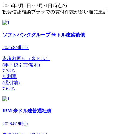
2026年7月1日～7月31日時点の
投資信託相談プラザでの買付件数が多い順に集計
ソフトバンクグループ 米ドル建劣後債
2026/8/3時点
参考利回り（米ドル）
(年・税引前/複利)
7
.78
%
年利率
(税引前)
7
.62
%
IBM 米ドル建普通社債
2026/8/3時点