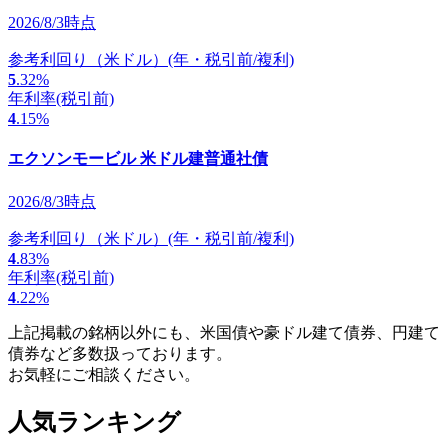
2026/8/3時点
参考利回り（米ドル）
(年・税引前/複利)
5
.32
%
年利率
(税引前)
4
.15
%
エクソンモービル 米ドル建普通社債
2026/8/3時点
参考利回り（米ドル）
(年・税引前/複利)
4
.83
%
年利率
(税引前)
4
.22
%
上記掲載の銘柄以外にも、米国債や豪ドル建て債券、円建て
債券など多数扱っております。
お気軽にご相談ください。
人気ランキング