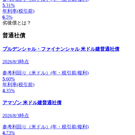
5
.31
%
年利率
(税引前)
6
.5
%
劣後債とは？
普通社債
プルデンシャル・ファイナンシャル 米ドル建普通社債
2026/8/3時点
参考利回り（米ドル）
(年・税引前/複利)
5
.60
%
年利率
(税引前)
4
.35
%
アマゾン 米ドル建普通社債
2026/8/3時点
参考利回り（米ドル）
(年・税引前/複利)
4
.73
%