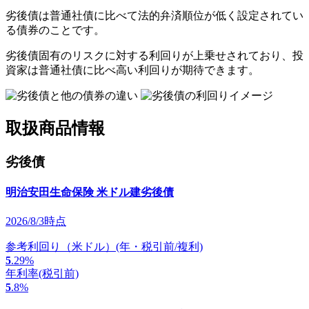
劣後債は普通社債に比べて法的弁済順位が低く設定されてい
る債券のことです。
劣後債固有のリスクに対する利回りが上乗せされており、投
資家は普通社債に比べ高い利回りが期待できます。
取扱商品情報
劣後債
明治安⽥⽣命保険 米ドル建劣後債
2026/8/3時点
参考利回り（米ドル）
(年・税引前/複利)
5
.29
%
年利率
(税引前)
5
.8
%