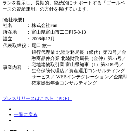
ランを提示し、長期的、継続的にサ ポートする「ゴールベ
ースの資産運用」の方針を掲げています。
[会社概要]
社名 ：
株式会社Fan
所在地 ：
富山県富山市二口町5-8-13
設立 ：
2008年12月
代表取締役：
尾口 紘一
銀行代理業 北陸財務局長（銀代）第72号／金
融商品仲介業 北陸財務局長（金仲）第35号／
宅地建物取引業 富山県知事（1）第3189号／
事業内容 ：
生命保険代理店／資産運用コンサルティング
サービス／ WEBインテグレーション／企業型
確定拠出年金コンサルティング
プレスリリースはこちら（PDF）
一覧に戻る