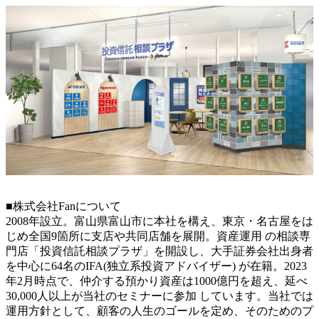
■株式会社Fanについて
2008年設立。富山県富山市に本社を構え、東京・名古屋をは
じめ全国9箇所に支店や共同店舗を展開。資産運用 の相談専
門店「投資信託相談プラザ」を開設し、大手証券会社出身者
を中心に64名のIFA(独立系投資アドバイザー) が在籍。2023
年2月時点で、仲介する預かり資産は1000億円を超え、延べ
30,000人以上が当社のセミナーに参加 しています。当社では
運用方針として、顧客の人生のゴールを定め、そのためのプ