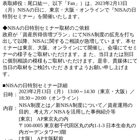
表取締役：尾口紘一、以下「Fan」）は、2023年2月13日
（月）NISAの日に、東京・大阪・オンラインで『NISAの日
特別セミナー』を開催いたします。
◆NISAの日特別セミナー取材のご依頼
政府が「資産所得倍増プラン」にてNISA制度の拡充を打ち
出して以降、NISAに関するご相談が急増してい ます。本セ
ミナーは東京、大阪、オンラインにて開催し、会場にてセミ
ナーの様子をご取材いただけます。ま た、当日または別日
に個別相談の模様もご取材いただけます。是非、貴媒体にて
当日の取材をご検討いただ きますようお願い申し上げま
す。
■NISAの日特別セミナー詳細
2023年2月13日（月） 13:00～14:30（東京・大阪）／
日時：
18:30～20:00（オンライン）
NISA制度とは／新NISA制度について／資産運用の
内容：
目的、考え方／NISAを活用した事例紹介等
[東京] AP東京丸の内
〒100-0005 東京都千代田区丸の内1-1-3 日本生命丸の
内ガーデンタワー3階
[大阪] AP大阪駅前