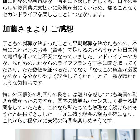
仮に世界の金融市場が一時的に下落したとしても、日々の暮
らしや教育費の支払いに影響が出にくいため、焦ることなく
セカンドライフを楽しむことにつながります。
加藤さまより ご感想
子どもの就職が決まったことで早期退職を決めたものの、本
当にこれだけのお金（資金）で足りるのだろうかと毎日夫婦
で電卓を叩いては不安になっていました。アドバイザーの方
が、私たちのこれからのライフプランを丁寧に聞き取ってく
ださり、ただ数値を並べるだけでなく「なぜこの資産が必要
なのか」を分かりやすく説明してくれたことで、霧が晴れた
ような気持ちです。
特に外国債券の利回りの良さには魅力を感じつつも為替の動
きが怖かったのですが、国内の債券もバランスよく混ぜる提
案をしていただき、これなら私たちでも無理なく続けられそ
うだと納得できました。手元に残す現金の額も明確になり、
これからは穏やかに夫婦の時間を楽しめそうです。