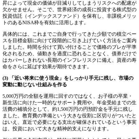
昇によって現金の価値が目減りしてしまうリスクへの配慮が
欠かせません。そこで、世界経済の成長に投資する株式型の
投資信託（インデックスファンド）を保有し、非課税メリッ
トのあるNISA枠を有効に活用します。
具体的には、これまでご自身で行ってきた少額での積立ペー
スを目標金額に向けて段階的に引き上げていく方法をご案内
しました。時間を分けて買い付けることで価格のブレが平準
化されるため、値動きを過度に恐れることなく、債券だけで
はカバーしきれない長期のインフレリスクに備え、資産の寿
命をさらに延ばす効果が期待できます。
(3) 「近い将来に使う現金」をしっかり手元に残し、市場の
変動に動じない仕組みを作る
5,000万円の全額を運用に回すのではなく、お子様の卒業・
新生活に向けた一時的なサポート費用や、年金受給までの生
活費の補填分として、約1,500万円の円預貯金を手元に残し
ました。教育費の準備という大きな役割に区切りがついたと
はいえ、直近で必要になる支出が確保されているという事実
は、投資において大きな精神的支えになります。