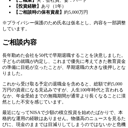
【ご職業】
夫：会社員、妻：パート
【投資経験】
あり（1年）
【ご相談時の保有資産】
約5,000万円
※プライバシー保護のため氏名は仮名とし、内容を一部調整
しています。
ご相談内容
長年勤めた会社を50代で早期退職することを決意しました。
子どもの就職が内定し、これまで優先に考えてきた教育資金
の準備に目処が立ったことが、早期退職の大きな後押しとな
りました。
これから受け取る予定の退職金を含めると、総額で約5,000
万円の資産になる見込みですが、人生100年時代と言われる
なか、年金受給までの無職期間が通常より長くなることに漠
然とした不安を感じています。
最近になってNISAで少額の積立投資を始めたばかりで、本
格的な運用の経験はありません。物価高のニュースを見るた
びに、現金のままでは目減りしてしまうのではないかと危機