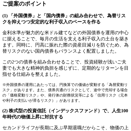
ご提案のポイント
(1) 「外国債券」と「国内債券」の組み合わせで、為替リス
クを抑えつつ安定的な利子収入のベースを作る
金利水準が魅力的な米ドル建てなどの外国債券を運用の中心
に据えることで、毎月の生活を支える利子収入の土台を築き
ます。同時に、円高に振れた際の資産目減りを防ぐため、為
替リスクのない国内債券もバランスよく配置しました。
この2つの債券を組み合わせることで、投資経験が浅いご夫
妻でも大きな精神的負担を感じずに、定期的なリターンを目
指せる仕組みを整えました。
※外国債券の運用にあたっては、円換算での価値が変動する「為替変動リ
スク」があります。また、債券共通のリスクとして、途中で売却する場合
の「価格変動リスク」や、発行体の財務状況等による「信用リスク（元本
や利子の支払いが滞るリスク）」があります。
(2) 株式型の投資信託（インデックスファンド）で、人生100
年時代の物価上昇に対抗する
セカンドライフが長期に及ぶ早期退職だからこそ、物価の上