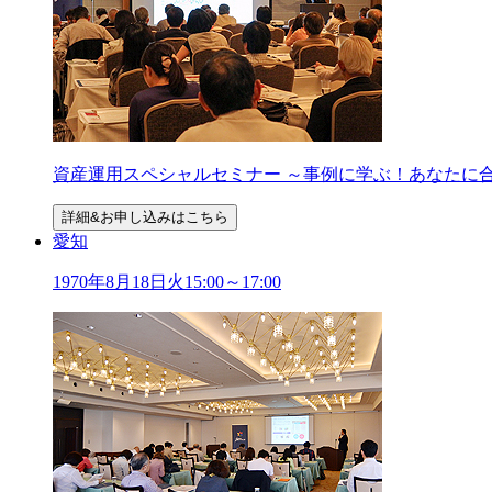
資産運用スペシャルセミナー ～事例に学ぶ！あなたに
詳細&お申し込みはこちら
愛知
1970年
8
月
18
日
火
15:00～17:00