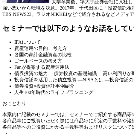
大学卒業後、準大手証券会社に入社し、
強い想いから転職を決意。2017年、千代田区に「投資信託
TBS-NEWS23、ラジオNIKKEIなどで紹介されるなどメデ
​セミナーでは以下のようなお話をして
IFAについて
資産運用の目的、考え方
各国の家計金融資産の比較
ゴールベースの考え方
Fanが提案する資産運用法
債券投資の魅力 ―債券投資の基礎知識 ―高い利回りが
投資信託を活用した積立投資 ―NISAとは ―投資信託
債券投資×投資信託事例紹介
人生100年時代のライフプランニング
おことわり
本案内に記載のセミナーでは、セミナーでご紹介する商品等
各商品等にご投資いただく際には商品毎に所定の手数料や諸
各商品等へのご投資にかかる手数料等およびリスクについて
い。