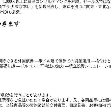
1,000人以上に資産コンサルティングを経験。セールスでは
相談プラザ 東京本店」を新規開設し、東京を拠点に関東・東北
ィア出演も多数。
いきます
期待できる外国債券 ―米ドル建て債券での資産運用 ―格付け
の基礎知識 ―ドルコスト平均法の魅力 ―積立投資シミュレーシ
の勧誘を行うことがあります。
経費等をご負担いただく場合があります。又、各商品等には価
は、当該商品等の契約締結前交付書面、目論見書、お客様向け