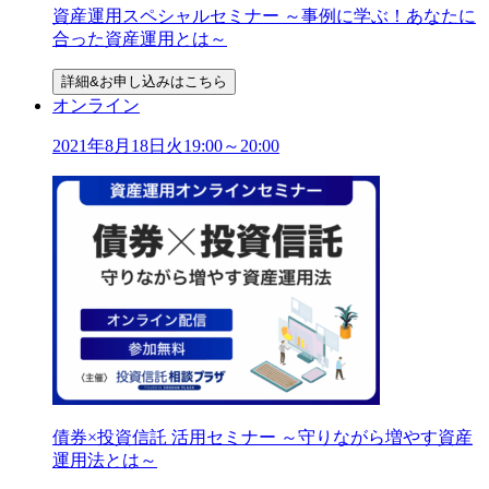
資産運用スペシャルセミナー ～事例に学ぶ！あなたに
合った資産運用とは～
詳細&お申し込みはこちら
オンライン
2021年
8
月
18
日
火
19:00～20:00
債券×投資信託 活用セミナー ～守りながら増やす資産
運用法とは～