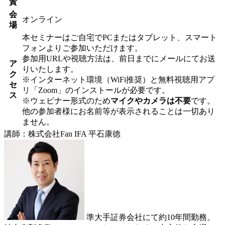
賛
会
オンライン
場
本セミナーはご自宅でPCまたはタブレット、スマート
フォンよりご参加いただけます。
参加用URLや視聴方法は、前日までにメールにてお送
ア
りいたします。
ク
※インターネット環境（WiFi推奨）と無料視聴用アプ
セ
リ「Zoom」のインストールが必要です。
ス
※ウェビナー形式のため
マイクやカメラは不要
です。
他の参加者様にお名前等が表示されることは一切あり
ません。
講師：株式会社Fan IFA 平石康徳
準大手証券会社にて約10年間勤務。