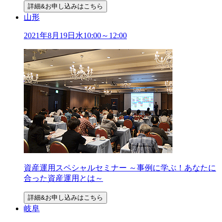
詳細&お申し込みはこちら
山形
2021年
8
月
19
日
水
10:00～12:00
資産運用スペシャルセミナー ～事例に学ぶ！あなたに
合った資産運用とは～
詳細&お申し込みはこちら
岐阜