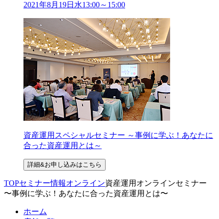
2021年
8
月
19
日
水
13:00～15:00
資産運用スペシャルセミナー ～事例に学ぶ！あなたに
合った資産運用とは～
詳細&お申し込みはこちら
TOP
セミナー情報
オンライン
資産運用オンラインセミナー
〜事例に学ぶ！あなたに合った資産運用とは〜
ホーム