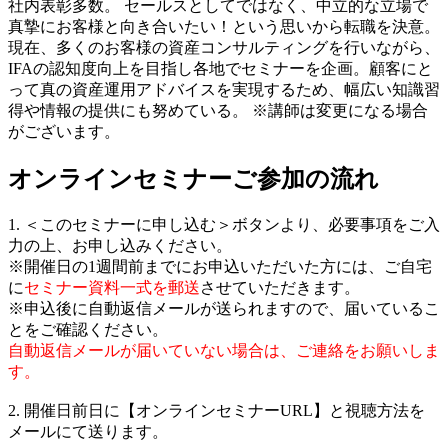
社内表彰多数。 セールスとしてではなく、中立的な立場で
真摯にお客様と向き合いたい！という思いから転職を決意。
現在、多くのお客様の資産コンサルティングを行いながら、
IFAの認知度向上を目指し各地でセミナーを企画。顧客にと
って真の資産運用アドバイスを実現するため、幅広い知識習
得や情報の提供にも努めている。
※講師は変更になる場合
がございます。
オンラインセミナーご参加の流れ
1. ＜このセミナーに申し込む＞ボタンより、必要事項をご入
力の上、お申し込みください。
※開催日の1週間前までにお申込いただいた方には、ご自宅
に
セミナー資料一式を郵送
させていただきます。
※申込後に自動返信メールが送られますので、届いているこ
とをご確認ください。
自動返信メールが届いていない場合は、ご連絡をお願いしま
す。
2. 開催日前日に【オンラインセミナーURL】と視聴方法を
メールにて送ります。