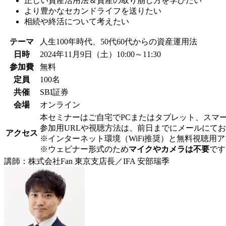
正しい資産活用法＆資産の取り崩し方を学びたい
より豊かなセカンドライフを送りたい
相続や終活について考えたい
テーマ
人生100年時代、50代60代からの資産運用法
日時
2024年11月9日（土）10:00～11:30
参加費
無料
定員
100名
共催
SBI証券
会場
オンライン
本セミナーはご自宅でPCまたはタブレット、スマ
参加用URLや視聴方法は、前日までにメールにて
アクセス
※インターネット環境（WiFi推奨）と無料視聴用ア
※ウェビナー形式のため
マイクやカメラは不要
です
講師：株式会社Fan 東京支店長／IFA 安部瑞季