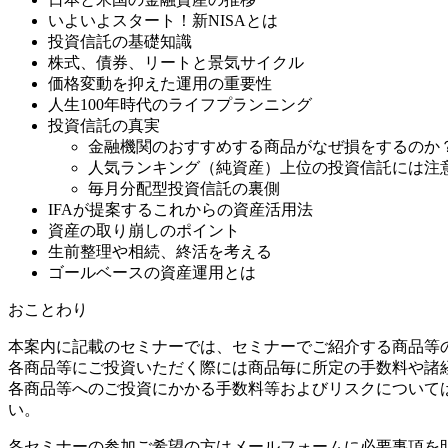
いよいよスタート！新NISAとは
投資信託の基礎知識
株式、債券、リートと景気サイクル
価格変動を抑えた運用の重要性
人生100年時代のライフプランニング
投資信託の真実
金融機関のおすすめする商品がなぜ損をするのか
人気ランキング（純資産）上位の投資信託には注
毎月分配型投資信託の裏側
IFAが提案するこれからの資産活用法
資産の取り崩しのポイント
生前整理や相続、終活を考える
ゴールベースの資産運用とは
おことわり
本案内に記載のセミナーでは、セミナーでご紹介する商品等
各商品等にご投資いただく際には商品毎に所定の手数料や諸
各商品等へのご投資にかかる手数料等およびリスクについて
い。
各セミナーの参加ご希望の方はメールフォームに必要事項を