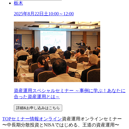
栃木
2025年
8
月
22
日
土
10:00～12:00
資産運用スペシャルセミナー ～事例に学ぶ！あなたに
合った資産運用とは～
詳細&お申し込みはこちら
TOP
セミナー情報
オンライン
資産運用オンラインセミナー
〜中長期分散投資とNISAではじめる、王道の資産運用〜