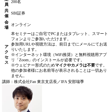
200名
員
共
SBI証券
催
会
オンライン
場
本セミナーはご自宅でPCまたはタブレット、スマート
フォンよりご参加いただけます。
参加用URLや視聴方法は、前日までにメールにてお送
ア
りいたします。
ク
※インターネット環境（WiFi推奨）と無料視聴用アプ
セ
リ「Zoom」のインストールが必要です。
ス
※ウェビナー形式のため
マイクやカメラは不要
です。
他の参加者様にお名前等が表示されることは一切あり
ません。
講師：株式会社Fan 東京支店長／IFA 安部瑞季