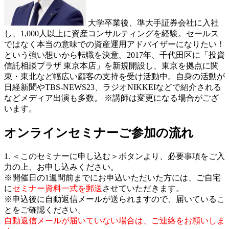
大学卒業後、準大手証券会社に入社
し、1,000人以上に資産コンサルティングを経験。セールス
ではなく本当の意味での資産運用アドバイザーになりたい！
という強い想いから転職を決意。2017年、千代田区に「投資
信託相談プラザ 東京本店」を新規開設し、東京を拠点に関
東・東北など幅広い顧客の支持を受け活動中。自身の活動が
日経新聞やTBS-NEWS23、ラジオNIKKEIなどで紹介される
などメディア出演も多数。
※講師は変更になる場合がござ
います。
オンラインセミナーご参加の流れ
1. ＜このセミナーに申し込む＞ボタンより、必要事項をご入
力の上、お申し込みください。
※開催日の1週間前までにお申込いただいた方には、ご自宅
に
セミナー資料一式を郵送
させていただきます。
※申込後に自動返信メールが送られますので、届いているこ
とをご確認ください。
自動返信メールが届いていない場合は、ご連絡をお願いしま