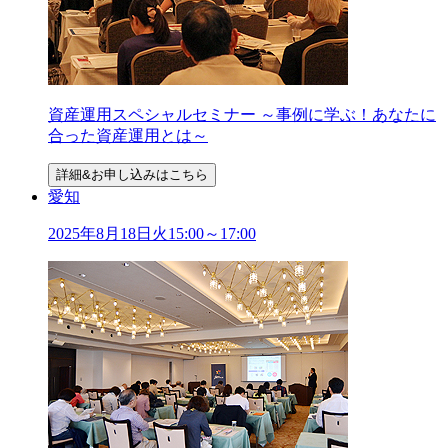
資産運用スペシャルセミナー ～事例に学ぶ！あなたに
合った資産運用とは～
詳細&お申し込みはこちら
愛知
2025年
8
月
18
日
火
15:00～17:00