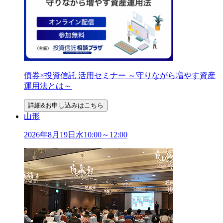
債券×投資信託 活用セミナー ～守りながら増やす資産
運用法とは～
詳細&お申し込みはこちら
山形
2026年
8
月
19
日
水
10:00～12:00