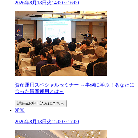
2026年
8
月
18
日
火
14:00～16:00
資産運用スペシャルセミナー ～事例に学ぶ！あなたに
合った資産運用とは～
詳細&お申し込みはこちら
愛知
2026年
8
月
18
日
火
15:00～17:00