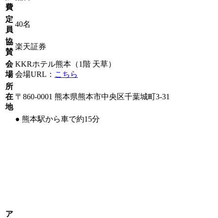
費
定
40名
員
協
楽天証券
賛
会
KKRホテル熊本（1階 天草）
場
会場URL：
こちら
所
在
〒860-0001 熊本県熊本市中央区千葉城町3-31
地
● 熊本駅から車で約15分
ア