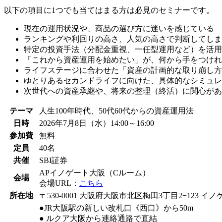
以下の項目に1つでも当てはまる方は必見のセミナーです。
現在の運用状況や、商品の選び方に迷いを感じている
ランキングや利回りの高さ、人気の高さで判断してしま
特定の投資手法（分配金重視、一任型運用など）を活用
「これから資産運用を始めたい」が、何から手をつけれ
ライフステージに合わせた「資産の計画的な取り崩し方
ゆとりあるセカンドライフに向けた、具体的なシミュレ
次世代への資産承継や、将来の整理（終活）に関心があ
テーマ
人生100年時代、50代60代からの資産運用法
日時
2026年7月8日（水）14:00～16:00
参加費
無料
定員
40名
共催
SBI証券
APイノゲート大阪（Cルーム）
会場
会場URL：
こちら
所在地
〒530-0001 大阪府大阪市北区梅田3丁目2−123 イノ
●JR大阪駅の新しい改札口《西口》から50m
● ルクア大阪から連絡通路で直結