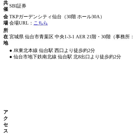
共
SBI証券
催
会
TKPガーデンシティ仙台（30階 ホール30A）
場
会場URL：
こちら
所
在
宮城県 仙台市青葉区 中央1-3-1 AER 21階・30階（事務所
地
● JR東北本線 仙台駅 西口より徒歩約2分
● 仙台市地下鉄南北線 仙台駅 北8出口より徒歩約2分
ア
ク
セ
ス