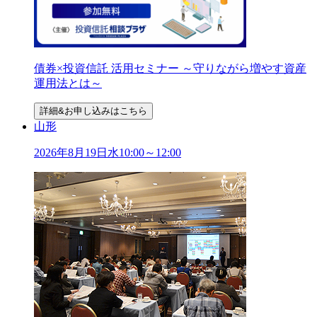
債券×投資信託 活用セミナー ～守りながら増やす資産
運用法とは～
詳細&お申し込みはこちら
山形
2026年
8
月
19
日
水
10:00～12:00