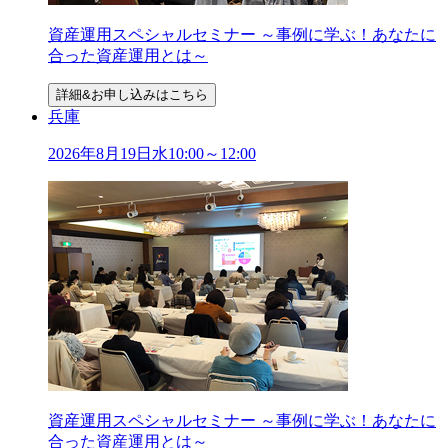
資産運用スペシャルセミナー ～事例に学ぶ！あなたに
合った資産運用とは～
詳細&お申し込みはこちら
兵庫
2026年
8
月
19
日
水
10:00～12:00
資産運用スペシャルセミナー ～事例に学ぶ！あなたに
合った資産運用とは～