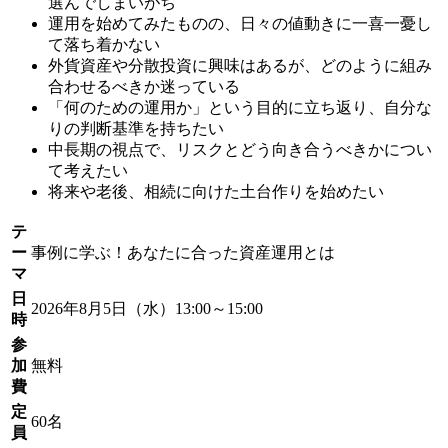
選んでしまいがち
運用を始めてみたものの、日々の値動きに一喜一憂し
て落ち着かない
外貨資産や分散投資に興味はあるが、どのように組み
合わせるべきか迷っている
「何のための運用か」という目的に立ち返り、自分な
りの判断基準を持ちたい
中長期の視点で、リスクとどう向き合うべきかについ
て考えたい
将来や老後、相続に向けた土台作りを始めたい
テ
ー
事例に学ぶ！あなたに合った資産運用とは
マ
日
2026年8月5日（水）13:00～15:00
時
参
加
無料
費
定
60名
員