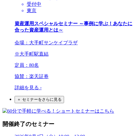
受付中
東京
資産運用スペシャルセミナー ～事例に学ぶ！あなたに
合った資産運用とは～
会場：大手町サンケイプラザ
※大手町駅直結
定員：80名
協賛：
楽天証券
詳細を見る
›
＋ セミナーをさらに見る
開催終了のセミナー