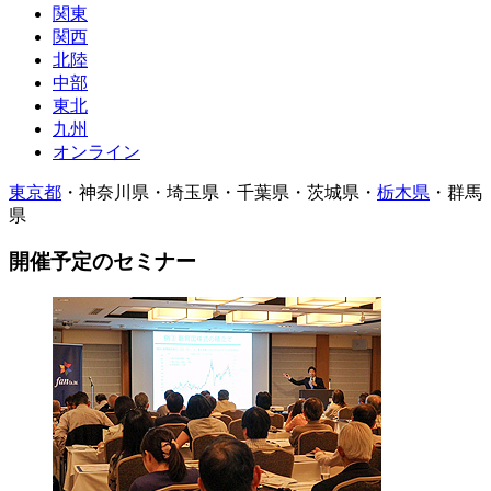
関東
関西
北陸
中部
東北
九州
オンライン
東京都
・
神奈川県
・
埼玉県
・
千葉県
・
茨城県
・
栃木県
・
群馬
県
開催予定のセミナー