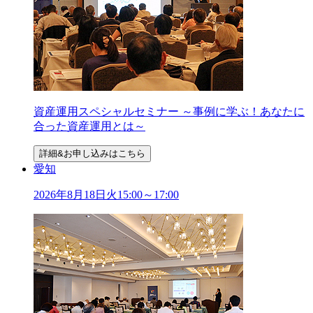
資産運用スペシャルセミナー ～事例に学ぶ！あなたに
合った資産運用とは～
詳細&お申し込みはこちら
愛知
2026年
8
月
18
日
火
15:00～17:00