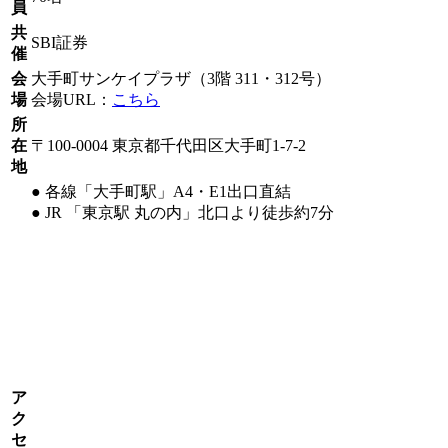
員
共
SBI証券
催
会
大手町サンケイプラザ（3階 311・312号）
場
会場URL：
こちら
所
在
〒100-0004 東京都千代田区大手町1-7-2
地
● 各線「大手町駅」A4・E1出口直結
● JR 「東京駅 丸の内」北口より徒歩約7分
ア
ク
セ