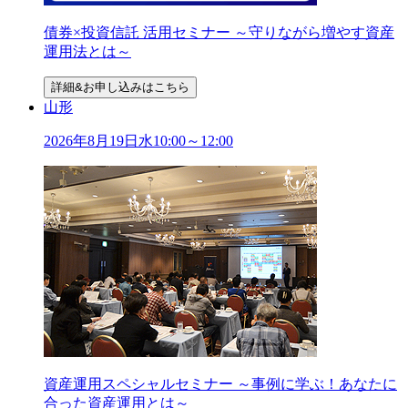
債券×投資信託 活用セミナー ～守りながら増やす資産
運用法とは～
詳細&お申し込みはこちら
山形
2026年
8
月
19
日
水
10:00～12:00
資産運用スペシャルセミナー ～事例に学ぶ！あなたに
合った資産運用とは～