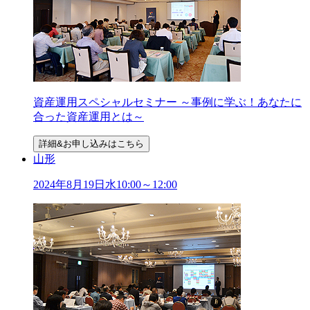
資産運用スペシャルセミナー ～事例に学ぶ！あなたに
合った資産運用とは～
詳細&お申し込みはこちら
山形
2024年
8
月
19
日
水
10:00～12:00