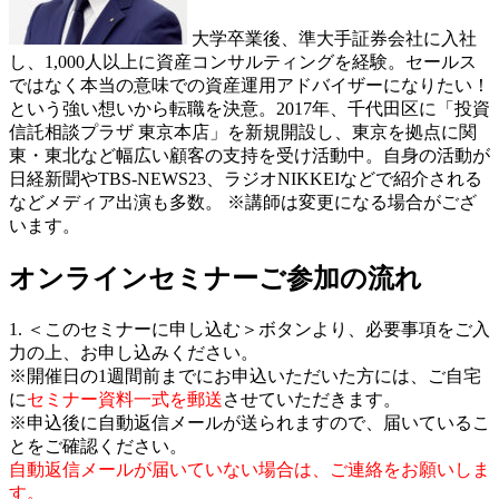
大学卒業後、準大手証券会社に入社
し、1,000人以上に資産コンサルティングを経験。セールス
ではなく本当の意味での資産運用アドバイザーになりたい！
という強い想いから転職を決意。2017年、千代田区に「投資
信託相談プラザ 東京本店」を新規開設し、東京を拠点に関
東・東北など幅広い顧客の支持を受け活動中。自身の活動が
日経新聞やTBS-NEWS23、ラジオNIKKEIなどで紹介される
などメディア出演も多数。
※講師は変更になる場合がござ
います。
オンラインセミナーご参加の流れ
1. ＜このセミナーに申し込む＞ボタンより、必要事項をご入
力の上、お申し込みください。
※開催日の1週間前までにお申込いただいた方には、ご自宅
に
セミナー資料一式を郵送
させていただきます。
※申込後に自動返信メールが送られますので、届いているこ
とをご確認ください。
自動返信メールが届いていない場合は、ご連絡をお願いしま
す。