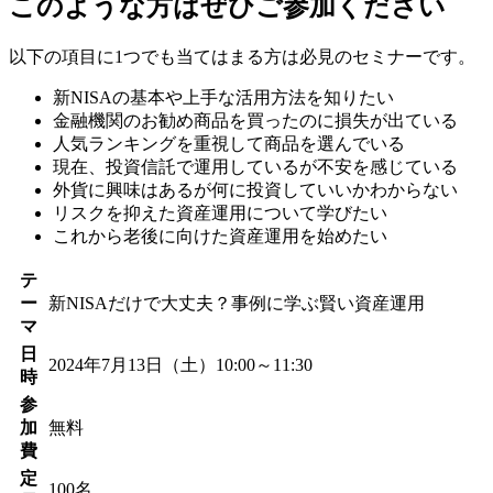
このような方はぜひご参加ください
以下の項目に1つでも当てはまる方は必見のセミナーです。
新NISAの基本や上手な活用方法を知りたい
金融機関のお勧め商品を買ったのに損失が出ている
人気ランキングを重視して商品を選んでいる
現在、投資信託で運用しているが不安を感じている
外貨に興味はあるが何に投資していいかわからない
リスクを抑えた資産運用について学びたい
これから老後に向けた資産運用を始めたい
テ
ー
新NISAだけで大丈夫？事例に学ぶ賢い資産運用
マ
日
2024年7月13日（土）10:00～11:30
時
参
加
無料
費
定
100名