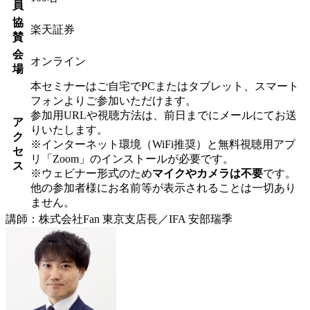
員
協
楽天証券
賛
会
オンライン
場
本セミナーはご自宅でPCまたはタブレット、スマート
フォンよりご参加いただけます。
参加用URLや視聴方法は、前日までにメールにてお送
ア
りいたします。
ク
※インターネット環境（WiFi推奨）と無料視聴用アプ
セ
リ「Zoom」のインストールが必要です。
ス
※ウェビナー形式のため
マイクやカメラは不要
です。
他の参加者様にお名前等が表示されることは一切あり
ません。
講師：株式会社Fan 東京支店長／IFA 安部瑞季