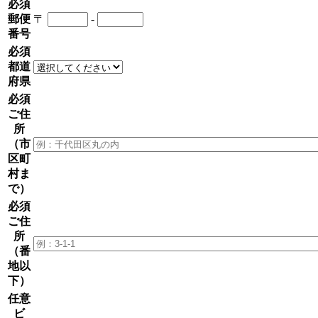
必須
郵便
〒
-
番号
必須
都道
府県
必須
ご住
所
（市
区町
村ま
で）
必須
ご住
所
（番
地以
下）
任意
ビ