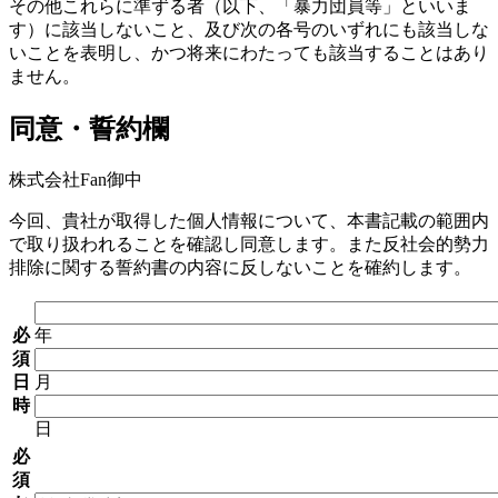
その他これらに準ずる者（以下、「暴力団員等」といいま
す）に該当しないこと、及び次の各号のいずれにも該当しな
いことを表明し、かつ将来にわたっても該当することはあり
ません。
同意・誓約欄
株式会社Fan御中
今回、貴社が取得した個人情報について、本書記載の範囲内
で取り扱われることを確認し同意します。また
反社会的勢力
排除に関する誓約書の内容に反しないことを確約します。
必
年
須
日
月
時
日
必
須