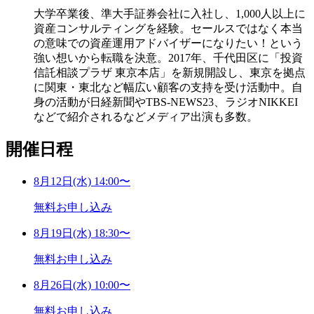
大学卒業後、準大手証券会社に入社し、1,000人以上に
資産コンサルティングを経験。セールスではなく本当
の意味での資産運用アドバイザーになりたい！という
強い想いから転職を決意。2017年、千代田区に「投資
信託相談プラザ 東京本店」を新規開設し、東京を拠点
に関東・東北など幅広い顧客の支持を受け活動中。自
身の活動が日経新聞やTBS-NEWS23、ラジオNIKKEI
などで紹介されるなどメディア出演も多数。
開催日程
8
月
12
日(水) 14:00〜
無料お申し込み
8
月
19
日(水) 18:30〜
無料お申し込み
8
月
26
日(水) 10:00〜
無料お申し込み