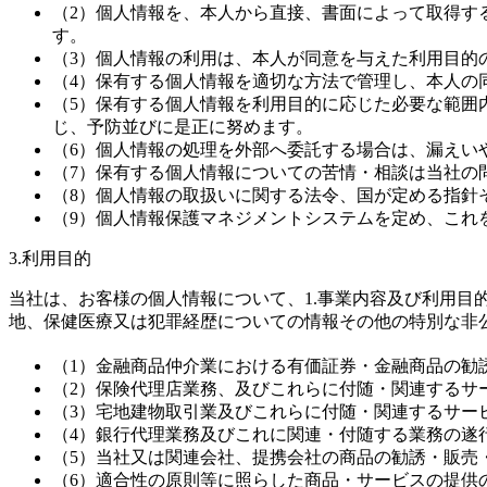
（2）個人情報を、本人から直接、書面によって取得す
す。
（3）個人情報の利用は、本人が同意を与えた利用目的
（4）保有する個人情報を適切な方法で管理し、本人の
（5）保有する個人情報を利用目的に応じた必要な範囲
じ、予防並びに是正に努めます。
（6）個人情報の処理を外部へ委託する場合は、漏えい
（7）保有する個人情報についての苦情・相談は当社の
（8）個人情報の取扱いに関する法令、国が定める指針
（9）個人情報保護マネジメントシステムを定め、これ
3.利用目的
当社は、お客様の個人情報について、1.事業内容及び利用
地、保健医療又は犯罪経歴についての情報その他の特別な非
（1）金融商品仲介業における有価証券・金融商品の勧
（2）保険代理店業務、及びこれらに付随・関連するサ
（3）宅地建物取引業及びこれらに付随・関連するサー
（4）銀行代理業務及びこれに関連・付随する業務の遂
（5）当社又は関連会社、提携会社の商品の勧誘・販売
（6）適合性の原則等に照らした商品・サービスの提供