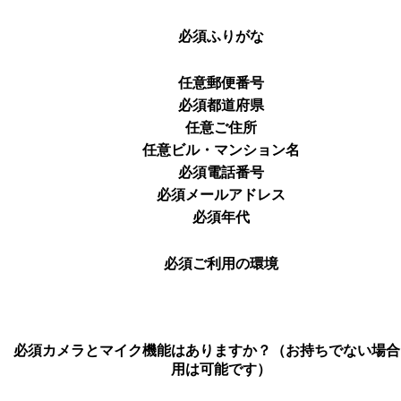
必須
ふりがな
任意
郵便番号
必須
都道府県
任意
ご住所
任意
ビル・マンション名
必須
電話番号
必須
メールアドレス
必須
年代
必須
ご利用の環境
必須
カメラとマイク機能はありますか？（お持ちでない場合
用は可能です）