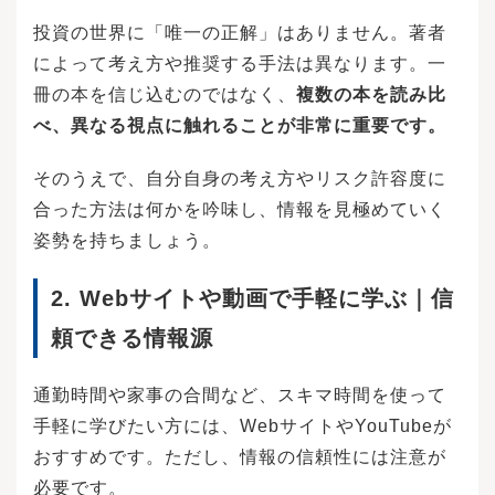
1800万円と大きくなり、売却すると、年間投資
会保障が手薄なため、早めにiDeCoに加入して将
枠が復活するために、商品を吟味せず気軽に投
来の年金を確保することをおすすめします。投
投資の世界に「唯一の正解」はありません。著者
資商品を選ぶ人が増えそうです。銘柄選定が甘
資信託相談プラザ -近鉄あべのハルカス店NISAと
によって考え方や推奨する手法は異なります。一
くなれば損失が出る可能性は高くなるといえま
iDeCoは、どちらも税制上のメリットを受けなが
す。また、本来であれば損切りすべき銘柄も、
ら資産運用ができる制度ですが、税制優遇・加
冊の本を信じ込むのではなく、
複数の本を読み比
非課税保有期間の制限もないため、そのまま塩
入条件・運用商品など様々な面で内容が大きく
べ、異なる視点に触れることが非常に重要です。
漬けにしてしまう懸念もあります。年間投資枠
異なります。そのため、ご自身のライフプラン
や非課税保有限度額が大きく増えたことはメリ
に合わせて、上手に使い分け・組み合わせをす
ットですが、短期間で利益を得ようとして、回
ることが大切です。まずは、ご自身の投資目的
そのうえで、自分自身の考え方やリスク許容度に
転売買が行われる可能性がデメリットとしてあ
を明確にすることから始めましょう。その上
合った方法は何かを吟味し、情報を見極めていく
げられます。回転売買とは、金融商品を短い期
で、60歳以前に資金を引き出したい場合はNISA
間で売買する行為を指します。旧NISAは投資し
姿勢を持ちましょう。
のつみたて投資枠を選択し、60歳以降に必要な
ている商品を売却しても非課税投資枠は戻らな
老後資金を貯めたい場合はiDeCoを選択すること
いため、売却の判断は慎重にならざるを得ませ
がおすすめです。もちろん、資金に余裕がある
2. Webサイトや動画で手軽に学ぶ｜信
んでした。しかし、非課税枠の再利用が認めら
場合は併用するのがおすすめです。NISAやiDeC
れ、年間投資枠に余力があるなら、あまり気に
oなどの制度を利用して投資を始めようとした
頼できる情報源
せずに売買を繰り返すことも考えられるでしょ
時、「自分にはどちらの制度が合っているかわ
う。株価が下がったら買って、上がったら売る
からない」「商品選びのポイントを知りたい」
といった短期間での回転売買を非課税で行える
という悩みが出てくるのではないでしょうか？
通勤時間や家事の合間など、スキマ時間を使って
のが実態です。そもそもNISAは家計の安定的な
そういった時には、一度、金融のプロに相談し
手軽に学びたい方には、WebサイトやYouTubeが
資産形成の支援を目的に導入されたという経緯
てみるのはいかがですか？「投資信託相談プラ
もあり、回転売買は本旨から外れているといえ
ザ」では、セミナーの開催や無料個別相談を行
おすすめです。ただし、情報の信頼性には注意が
ます。また、売買の数に応じて手数料が入ると
っております。金融機関選びや商品選びに困っ
必要です。
いう構造上、証券会社が積極的な売買を推奨す
た際には、ぜひ一度利用してみてください。※N