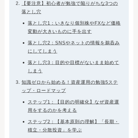
【要注意】初心者が勉強で陥りがちな3つの
落とし穴
落とし穴1：いきなり個別株やFXなど価格
変動が大きいものに手を出す
落とし穴2：SNSやネットの情報を鵜呑み
にしてしまう
落とし穴3：目的や目標がないまま始めて
しまう
知識ゼロから始める！資産運用の勉強5ステ
ップ・ロードマップ
ステップ1：【目的の明確化】なぜ資産運
用をするのかを考える
ステップ2：【基本原則の理解】「長期・
積立・分散投資」を学ぶ