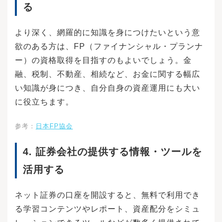
になります。①のパターンでは特定口座で運用
は、個別の投資信託毎にご負担いただく手数料
る
した部分に約20％の税金がかかります。税金を2
等の費用やリスクの内容や性質が異なります。
0％として計算すると、約116万円になるので実
ファンド・オブ・ファンズの場合は、他のファ
際手元に入る金額は、約2557万円となります。
ンドを投資対象としており、投資対象ファンド
より深く、網羅的に知識を身につけたいという意
一方、②のパターンでは年間投資枠・非課税保
における所定の信託報酬を含めてお客様が実質
欲のある方は、FP（ファイナンシャル・プランナ
有限度額の範囲内であるため、課税されずに約2
的に負担する信託報酬を算出しております（投
673万円がそのまま手元に入ります。運用元本、
資対象ファンドの変更等により、変動すること
ー）の資格取得を目指すのもよいでしょう。金
投資する商品が同じでもNISA制度を活用する
があります）。・ご投資にあたっては、商品概
融、税制、不動産、相続など、お金に関する幅広
と、たった15年間の運用でも手元に残る金額が1
要や目論見書（目論見書補完書面）をよくお読
00万円以上変わることがこのシミュレーション
みください。・金融商品仲介業者である当社
い知識が身につき、自分自身の資産運用にも大い
から読み取れます。運用期間を20年、30年と長
は、お客さま（加入者等）に対して特定の商品
に役立ちます。
くすると更に大きな差になっていくでしょう。
への投資について指図を行うこと、または指図
売却して空いた非課税保有限度額を翌年以降再
を行わないことを勧めるものではありませ
利用できる点は、幅広い年代にとって大きなメ
ん。・掲載されている各コンテンツは、情報の
参考：
日本FP協会
リットになるでしょう。旧NISAも好きなタイミ
提供を目的としており、投資その他の行動を勧
ングで売却し、現金化できましたが、使用した
誘する目的で作成したものではありません。・
4. 証券会社の提供する情報・ツールを
投資枠の再利用はできませんでした。そのた
投資対象、投資機会の選択などの投資に係る最
め、非課税枠の消滅をもったいなく思い、売却
終決定は、お客さまご自身の判断でなさるよう
活用する
に躊躇した人も少なくないと想像できます。し
にお願いいたします。
かし2024年1月からのNISAでは非課税保有限度
額の1800万円の範囲内で取り崩した投資枠が再
ネット証券の口座を開設すると、無料で利用でき
利用できます。ただし、年間投資枠の360万円は
る学習コンテンツやレポート、資産配分をシミュ
超過できない点には注意してください。20～30
代の子どもがいる世帯などにとっては、マイホ