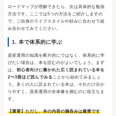
して約20％の税金がかかりますが、他の取引で
る」場合、掛金の所得控除により年間4万8千円
ロードマップが理解できたら、次は具体的な勉強
損失が出た場合は相殺されます。一般口座や特
分が節税になります。「iDeCo公式サイト」の税
方法です。ここでは5つの方法をご紹介しますの
定口座で使えるこの損益通算の仕組みが使えな
制優遇シミュレーションで、ご自身の条件を入
いことがデメリットです。NISAでは、利益確定
力して税控除額を計算してみましょう！iDeCoで
で、ご自身のライフスタイルや好みに合わせて組
時に通常かかる約20％の税金を支払っていない
拠出可能な掛金は、国民年金の加入者の種別や
み合わせてみてください。
ので、相殺しようがありません。これは旧NISA
勤務先の企業年金の違いによって限度額が異な
でも同様のデメリットがありました。NISA口座
ります。ご自身の加入資格や拠出限度額を事前
内だけでなく、一般口座や特定口座で利益が出
に確認しましょう。iDeCoは老後の資産形成を目
1. 本で体系的に学ぶ
ていても、NISA口座で出した損失と相殺できな
的とした年金制度であるため、原則として60歳
い点も併せて注意しましょう。2024年1月からの
になるまで引き出すことができません。また、6
NISAでは投資期間や非課税保有期間の縛りが無
0歳から年金を受給するためには、iDeCoに加入
資産運用の知識を断片的にではなく、体系的に学
くなったために、投資対象の選定が甘くなるこ
していた期間等が10年以上必要なため注意しま
びたい場合は、本を読むのがよいでしょう。まず
とが懸念されます。旧NISAでは投資可能な期間
しょう。上記でみてきたように、iDeCoはNISA
や非課税保有の期間が定められていたために、
より大きな税制メリットを受けることができま
は、
初心者向けに書かれた広く読まれている本を
その範囲内で利益が出る商品を選ぶ必要があり
す。しかし、iDeCoは60歳まで引き出し制限が
2〜3冊ほど読んでみる
ことから始めてみましょ
ました。旧制度の一般NISAでは年間投資枠が12
あるため、60歳以前に必要になる資金を貯める
0万円まで、つみたてNISAでは年間投資枠が40
手段としては向いていません。したがって、結
う。多くの人に読まれている本は、それだけ分か
万円までという制限に加えて、売却したら非課
婚費用や教育費用など、急な支出が発生する可
りやすく、資産運用の全体像を掴むのに役立ちま
税で投資できる枠は戻りません。旧制度の場
能性がある10代から30代は、NISA制度のつみた
合、NISAの効果を最大化したいならば、投資商
て投資枠で投資を優先するのがおすすめです。
す。
品を安易に選んだり、すぐ売却したりすること
一方、老後の生活が近づく40代後半からはiDeC
が選択しづらい環境であったともいえるでしょ
oに比重を置き、税制メリットを最大限に活かし
【重要】ただし、本の内容の鵜呑みは厳禁です
う。年間投資額が360万円、非課税保有限度額が
ましょう。特に自営業の方は、会社員よりも社