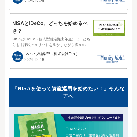
2024-12-20
ができるよう、大幅に改良されているといって
いいでしょう。効率的に資産を増やすために、
このパワーアップしたNISAの有効活用は欠かせ
なくなりそうです。本記事ではNISA制度の変更
NISAとiDeCo、どっちを始めるべ
点やメリット・デメリットについて詳しく解説
き？
していきます。NISAの上手な活用は、資産形成
の大きな後押しになるでしょう。本記事でNISA
NISAとiDeCo（個人型確定拠出年金）は、どち
の概要を把握したうえで、正しく理解できてい
らも非課税のメリットを生かしながら将来の資
るか不安であれば、無料セミナーや無料相談等
産形成を行うことができる国の制度ですが、ど
マネハブ編集部
（株式会社Fan ）
も利用しながら、どのように投資をするか考え
ちらを始めたらいいのか迷っている方も多いの
2024-12-19
てみるのもいいかもしれません。出典：財務
ではないでしょうか？結論からお伝えすると、N
省 令和5年度税制改正の大綱※本記事に書かれ
ISAとiDeCoは「投資目的に応じて使い分ける」
ているNISAの内容については今後も変更される
ことが重要です。この記事では、これからNISA
可能性もあります。そのため、最新の情報は金
やiDeCoを活用して積立投資を始めたいと考えて
融庁のサイトから確認しましょう。旧NISA制度
いる方に向けて、をお伝えします。NISAとは、
「NISAを使って資産運用を始めたい！」そんな
は、一般NISA・つみたてNISA・ジュニアNISA
一定の投資信託・株式等に投資をして得られた
方へ
の3種類で、それぞれ、非課税期間や金額など、
運用益が非課税になる制度です。一般的に、資
条件や特徴が異なっていました。この3種類のNI
産運用で得た利益に対しては20.315％の税金が
SAは2023年末をもって、口座開設及び買付がで
かかります。NISA口座では、毎年一定金額の範
きなくなりました。そして、2024年1月からは投
囲内で購入した商品の運用益には税金がかから
資可能期間の恒久化、年間投資可能枠の拡大な
ないことがメリットです。NISA制度の中でも
ど、拡充された新制度にて、非課税投資ができ
「つみたて投資枠」を活用した場合は、長期・
るようになりました。2024年1月から始まったNI
積立・分散投資に適した投資信託を毎月一定の