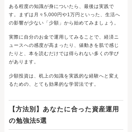
万円(120万円×5年)、つみたてNISAでは最大800
出年金（iDeCo） 楽天証券 を参考に株式会社F
ある程度の知識が身についたら、最後は実践で
万円(40万円×20年)でした。一方で、2024年1月
an編集株式投資や債券投資を始めるには、大体
からのNISAでは最大1800万円(うち1200万円は
す。まずは月々5,000円や1万円といった、生活へ
のケースで、初期投資に大きな資金が必要にな
成長投資枠)が非課税保有限度額です。年間投資
ります。一方、NISA制度のつみたて投資枠で購
の影響が少ない「少額」から始めてみましょう。
枠限度の360万円を5年間投資すれば、非課税保
入できる投資信託は、最低100円から投資可能で
有限度額の上限に達します。口座開設期間が恒
す。したがって、「今すぐにまとまった資金は
久化となり、2024年以降、いつでも口座開設が
実際に自分のお金で運用してみることで、経済ニ
用意できないけれど、少しずつ資産運用を始め
可能です。成長投資枠では「上場株式・投資信
たい」という方も、つみたて投資枠を利用する
ュースへの感度が高まったり、値動きを肌で感じ
託等」が対象商品となっています。ただ、①整
ことで少額から投資を始めることができます。
たりと、本を読むだけでは得られない多くの学び
理・管理銘柄、②信託期間20年未満、高レバレ
つみたて投資枠では、年間120万円まで一定の投
ッジ型及び毎月分配型の投資信託等が除外とな
資信託を積立購入することができます。NISA口
があります。
っています。②は旧制度の一般NISAでは投資可
座では、運用益に対しては課税されません。つ
能でしたが、2024年1月からのNISAでは長期運
みたて投資枠では、金融庁が「長期・積立・分
少額投資は、机上の知識を実践的な経験へと変え
用には不向きと判断され、除外されています。
散投資」に適していると認めた投資信託のみを
つみたて投資枠では、「積立・分散投資に適し
購入することができます。販売手数料や信託報
るための、とても効果的な学習法です。
た一定の投資信託」が投資対象商品となってい
酬といった手数料を抑えた商品などが厳選され
ます。旧つみたてNISA対象商品と同様のライン
ているので、投資初心者の方にもおすすめで
ナップになっています。参考：金融庁 「NISAと
す。iDeCoの最大の特徴は「節税効果」です。掛
は？」NISAのデメリットとして挙げられるのは
金の拠出時、運用時、給付金の受取時の3段階で
【方法別】あなたに合った資産運用
次の３つです。デメリットについては、旧NISA
税制優遇を受けることができます。運用益が非
と大差がないですが、懸念事項も増えていま
課税になるのはNISAと同様ですが、iDeCoでは
の勉強法5選
す。損益通算とは一年分の利益と損失を相殺
毎月の掛金が全額所得控除になり、所得税（当
し、税金を減らすことです。通常、上場株式の
年分）と住民税（翌年分）を軽減できます。例
投資では配当や値上がり益などで得た利益に対
えば、「年収500万円の人が毎月2万円を拠出す