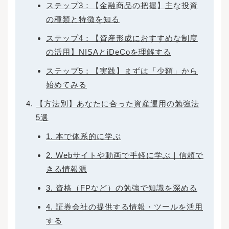
ステップ3：【金融商品の把握】主な投資
の種類と特徴を知る
ステップ4：【資産形成におすすめな制度
の活用】NISAとiDeCoを理解する
ステップ5：【実践】まずは「少額」から
始めてみる
【方法別】あなたに合った資産運用の勉強法
5選
1. 本で体系的に学ぶ
2. Webサイトや動画で手軽に学ぶ｜信頼で
きる情報源
3. 資格（FPなど）の勉強で知識を深める
4. 証券会社の提供する情報・ツールを活用
する