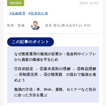
2025.10.01
#金融教育
#投資初心者
執筆・監修
道谷 昌弘
(株式会社Fan IFA)
この記事のポイント
なぜ資産運用の勉強が必要か：低金利やインフレ
から資産の価値を守るため
①目的設定 → ②基本原則の理解 → ③商品理解
→ ④制度活用 → ⑤少額実践 の流れで勉強を進
めよう
勉強の方法：本、Web、資格、セミナーなど自分
に合った方法を選ぶ