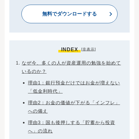
無料でダウンロードする
INDEX
[
非表示
]
なぜ今、多くの人が資産運用の勉強を始めて
いるのか？
理由1：銀行預金だけではお金が増えない
「低金利時代」
理由2：お金の価値が下がる「インフレ」
への備え
理由3：国も後押しする「貯蓄から投資
へ」の流れ