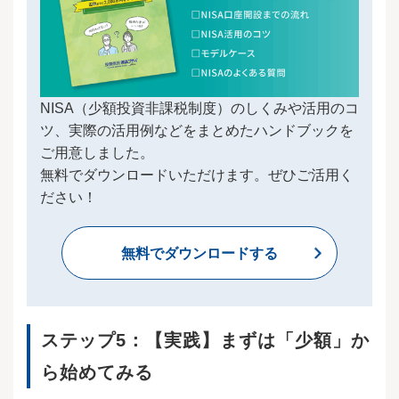
SAはつみたて投資枠・成長投資枠の利用枠から
金額を拠出し購入することができます。一方、i
成り立っていて、併用が可能です。前者がつみ
DeCo（個人型確定拠出年金）は、税制優遇を受
たてNISA、後者が一般NISAを継承した制度とな
けながら個人で運用する私的年金制度です。積
っていて、それぞれパワーアップさせ、かつ併
み立てた掛金と運用益の合計額を、将来年金と
用できるようになったとイメージすると、理解
して受け取ることができます。公的年金制度は
しやすいかもしれません。下記のNISA制度の特
国民全員が必ず加入しますが、iDeCoへの加入は
徴をまとめた表をもとに、主な変更点を説明し
任意で、公的年金の不足分を補うために活用し
NISA（少額投資非課税制度）のしくみや活用のコ
ていきます。出典：金融庁「新しいNISA」をも
ます。ここで大切なポイントは、NISAとiDeCo
ツ、実際の活用例などをまとめたハンドブックを
とに株式会社Fanが作成旧NISAの年間投資枠
は併用することが可能なことです。iDeCoは原則
ご用意しました。
は、一般NISAが最大120万円/年、つみたてNISA
60歳まで資金を引き出すことができません。そ
が最大40万円/年となっていて、併用ができませ
のため、たとえば「現在30代で、今後10数年間
無料でダウンロードいただけます。ぜひご活用く
んでした。2024年1月からのNISAでは、つみた
で必要になる子供の教育資金を用意したい」と
ださい！
てNISAと同様の制度である「つみたて投資枠」
考えている方がiDeCoを優先してしまうと、資金
で最大120万円/年、一般NISAと同様の「成長投
が必要な時に引き出すことができない、という
資枠」で最大240万円/年となっており、２つの
事態になりかねません。したがって、NISA・iDe
無料でダウンロードする
利用枠を併用できるため、最大360万円まで投資
Coの違いと両者の特徴をしっかり押さえて、上
可能となります。非課税保有期間は旧制度の一
手に使い分ける必要があります。ここからは、2
般NISAで5年、つみたてNISAで20年でしたが、
つの制度の違いとそれぞれの特徴を説明しま
非課税で保有できる期限がなくなったため、何
す。※1 ①整理・監理銘柄②信託期間20年未
年経っても運用益に税金がかかりません。運用
満、毎月分配型の投資信託及びデリバティブ取
ステップ5：【実践】まずは「少額」か
益が大きくなるほど、この約20％の税金が掛か
引を用いた一定の投資信託等を除外※2 金融機
らないインパクトは大きくなります。非課税で
関によって異なる出典：iDeCo公式サイト を参
ら始めてみる
保有できる金額も増えました。旧制度の一般NIS
考に株式会社Fan編集出典：SBI証券のiDeCo S
Aでは同時に非課税で運用できる金額は最大600
BI証券 を参考に株式会社Fan編集出典：確定拠