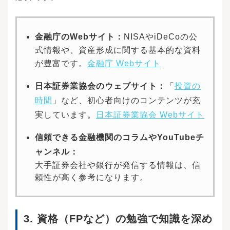
る可能性もあります。非課税枠を気にせずに売
ISAのご注意事項・配当金等は口座開設をした金
買できるのはメリットですが、不必要な売買を
融機関等経由で交付されないものは非課税とな
しないよう注意しましょう。投資信託相談プラ
りません。NISA口座で国内上場株式等の配当金
金融庁のWebサイト：
NISAやiDeCoの公
ザ -近鉄あべのハルカス店2024年1月からのNISA
を非課税で受け取るためには、配当金の受領方
は年間投資枠や非課税保有額など様々な面で大
法を「株式数比例配分方式」に事前にご登録い
式情報や、資産形成に関する基本的な資料
きく拡充されています。では、NISAを利用する
ただく必要があります。・同一年において1人1
が豊富です。
金融庁 Webサイト
うえで、特に大きいメリットを以下の3点に絞っ
口座（1金融機関）しか開設できません。・NISA
て解説していきます。それぞれ、内容を確認し
で購入できる商品は金融商品取引業者が指定す
日本証券業協会のウェブサイト：
「
投資の
ていきましょう。大きなメリットとして、旧NIS
る商品に限られます。・年間投資枠と非課税保
Aと比べて年間投資枠・非課税保有限度額の増額
有限度額が設定されます。・損失は税務上ない
時間
」など、初心者向けのコンテンツが充
によって資産形成がより効率的になったことが
ものとされます。・出国により非居住者に該当
実しています。
日本証券業協会 Webサイト
挙げられます。投資額の大きさは資産形成のス
する場合、NISA口座で上場株式等の管理を行う
ピードに直結するため、まとまった金額を準備
ことはできません。・つみたて投資枠では積立
できる人は、魅力的に感じるでしょう。旧NISA
による定期・継続的な買付しかできません。・
信頼できる金融機関のコラムやYouTubeチ
制度では、限度額が小さいため、超過した金額
その他、NISAに関するご注意事項、並びに2023
ャンネル：
は、特定口座(課税される口座)で運用しなければ
年までの一般NISA ・つみたてNISA等に関するご
なりませんでした。長期で投資をする場合、資
注意事項の詳細は金融商品取引業者のWEBサイ
大手証券会社や銀行が発信する情報は、信
産額も雪だるま式に大きくなるために約20％の
トにてご確認ください。※iDeCoのご注意事項・
頼性が高く参考になります。
税金も軽視できない金額になるでしょう。例え
投資信託は、主に国内外の株式や債券等を投資
ば、10万円/月を15年間積み立てた場合にどの程
対象としています。投資信託の基準価額は、組
度差が出るのかを以下の2パターンで比較してみ
み入れた株式や債券等の値動き、為替相場の変
ましょう。年利5％で運用したと仮定すると15年
動等により上下しますので、これにより投資元
3. 資格（FPなど）の勉強で知識を深め
後の金額はどちらも約2673万円(元本1800万円)
本を割り込むおそれがあります。・投資信託