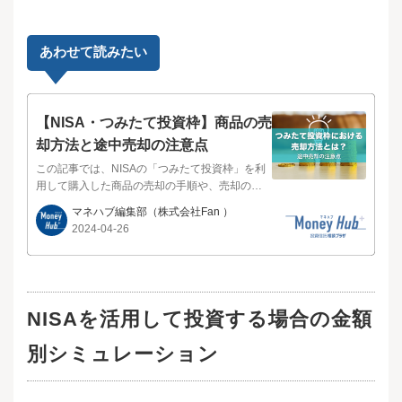
あわせて読みたい
【NISA・つみたて投資枠】商品の売
却方法と途中売却の注意点
この記事では、NISAの「つみたて投資枠」を利
用して購入した商品の売却の手順や、売却の際
に気をつけたいことについて解説します。投資
マネハブ編集部
（株式会社Fan ）
信託相談プラザ -近鉄あべのハルカス店NISAのつ
2024-04-26
みたて投資枠を使って投資を始めてみたもの
の、一部だけでも売却できないものかと考える
こともあるでしょう。運用期間中いつでも・何
回でも売却できます。もっとも投資では、普通
預金のような「引き出し」とはいわず、「運用
NISAを活用して投資する場合の金額
商品を売却する」ことで投資した資金を受け取
るといったほうが正確です。一部だけを解約す
別シミュレーション
ることもできます。回数制限もないため、何回
でも自由に一部解約できます。売却自体に、手
数料はかかりません。ただし商品によっては売