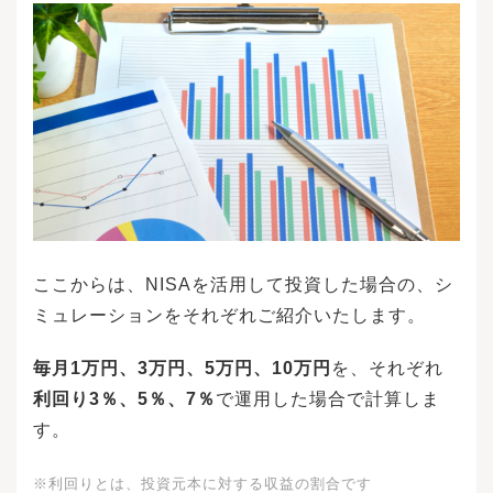
却時に「信託財産留保額」が必要です。信託財
産留保額とは投資信託の解約をする際に、投資
家が支払う費用のことで、いわゆる手数料とは
異なります。つみたて投資枠に含まれる投資信
託では、信託財産留保額は0.3〜0.5％程度です。
例えば「iDeCo」は、老後に備えるための制度で
あるという性質から、中途解約は原則として60
歳までできません。NISAのほうが自由度は高い
といえるかもしれません。投資商品の売却は、
インターネットの画面上で簡単にできます。た
だインターネットでの操作や手続きに慣れてい
ない人は不安に感じるかもしれません。ここか
らは、売却手順を、3つのステップに分けて解説
します。NISAの制度を利用して投資をしている
ここからは、NISAを活用して投資した場合の、シ
人は、利用する金融機関や証券会社のWebサイ
ミュレーションをそれぞれご紹介いたします。
トに、自分の投資内容などがわかる専用のペー
ジ「マイページ」が設けられます。マイページ
を表示するには、金融域間または証券会社から
毎月1万円、3万円、5万円、10万円
を、それぞれ
届くログインIDやパスワードが必要です。マイ
利回り3％、5％、7％
で運用した場合で計算しま
ページにあるNISA口座を開くと、保有している
運用商品が表示されます。ここでは運用商品の
す。
うち、売却したい商品を選択しましょう。次は
選択した運用商品を、どれくらい売却するのか
※利回りとは、投資元本に対する収益の割合です
を指定します。この「どれくらい」の指定方法