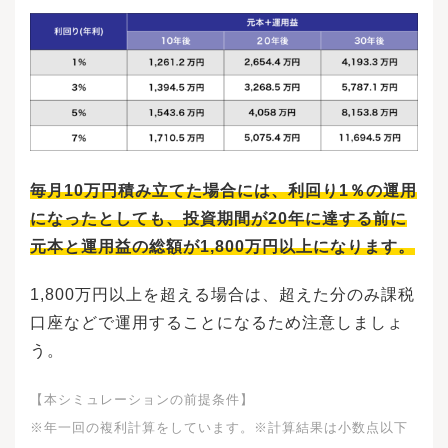
年間ですが、それ以降も課税口座で保有するこ
ともできます。ただこれも、一つの目安にすぎ
ません。投資の最長期間とされる「20年」に縛
られることなく、売却するタイミングを自由に
選ぶことが大切です。2024年1月にリニューアル
されたNISAでは、つみたて投資枠が旧つみたて
NISAの機能を引き継ぎました。大まかな内容は
踏襲していますが、全く同じではなく、「同じ
制度」と考えていると大きな失敗をしかねませ
ん。旧つみたてNISAと違って非課税枠が再利用
毎月10万円積み立てた場合には、利回り1％の運用
できるようになり、より利便性が上がりまし
になったとしても、投資期間が20年に達する前に
た。ただ売却すると、複利効果が減少するなど
のデメリットがあることには注意が必要です。N
元本と運用益の総額が1,800万円以上になります。
ISAを初めて利用して投資をする方は、不安に感
じることも多いかと思います。そのようなとき
1,800万円以上を超える場合は、超えた分のみ課税
は、投資信託相談プラザが開催している投資初
心者向けのセミナーを受講するのがおすすめで
口座などで運用することになるため注意しましょ
す。セミナーでは資産運用のプロへも相談でき
う。
ます。NISAで資産運用を始めようとしている方
は、ぜひご利用ください。※NISAのご注意事
項・配当金等は口座開設をした金融機関等経由
【本シミュレーションの前提条件】
で交付されないものは非課税となりません。NIS
※年一回の複利計算をしています。※計算結果は小数点以下
A口座で国内上場株式等の配当金を非課税で受け