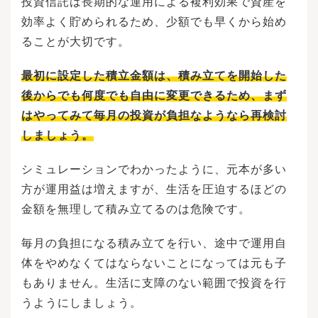
投資信託は長期的な運用による複利効果で資産を
ることができます。20～30代で独身の場合、ま
だ将来の具体的なライフプランについて考える
効率よく貯められるため、少額でも早くから始め
人は少ないかもしれません。しかし、将来は結
ることが大切です。
婚や出産・子育て・マイホーム購入など、大き
なお金が必要になるイベントを迎えることにな
ります。そのときになってお金が足りないとい
最初に設定した積立金額は、積み立てを開始した
うことにならないためにも、早い段階からライ
後からでも何度でも自由に変更できるため、まず
フプランについて考えることは必要です。ライ
フプランを作らない場合、今後の人生において
はやってみて毎月の投資が負担なようなら再検討
いつ、いくら必要になるかがよくわからず、将
しましょう。
来に向けて何をするべきかを把握できません。
将来に対し漠然とした不安を抱え、無駄に浪費
してしまう可能性もあるでしょう。ライフプラ
シミュレーションでわかったように、元本が多い
ンを作ることでこれらが解消され、不安を減ら
方が運用益は増えますが、生活を圧迫するほどの
すことができます。ここでは、ライフプランの
作成で具体的にどのようなメリットがあるの
金額を無理して積み立てるのは危険です。
か、その必要性についてみていきましょう。ラ
イフプランを作成する目的は、理想とする人生
毎月の負担になる積み立てを行い、途中で運用自
設計や将来必要になる金額を可視化することで
す。現在の収入から将来の収支・貯蓄額を想定
体をやめなくてはならないことになっては元も子
し、これから起こるライフイベントや収入・支
もありません。生活に支障のない範囲で投資を行
出などを時系列に沿ってまとめます。主なライ
うようにしましょう。
フイベントで必要になる金額を明確にし、どの
くらいの金額が必要になるかを把握することが