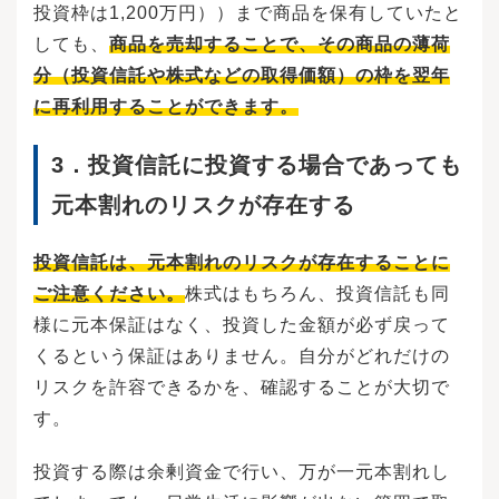
います。ライフプランも100歳までを想定して作
投資枠は1,200万円））まで商品を保有していたと
成するとよいでしょう。時系列にまとめること
しても、
商品を売却することで、その商品の薄荷
で、いつまでに資金を用意すればいいのかがわ
分（投資信託や株式などの取得価額）の枠を翌年
かり、具体的な計画を立てる目安になります。
時系列にまとめたら、それぞれのイベントで必
に再利用することができます。
要になる費用の目安を書き出しましょう。ま
ず、収入と支出の目安を記入します。収入から
支出を差し引いた年間収支や、貯蓄残高の推移
3．
投資信託に投資する場合であっても
も記載しましょう。その際、生活費や居住費な
元本割れのリスクが存在する
ど、収支の内訳をできるだけ正確に書き出すこ
とがポイントです。数字を出して可視化するこ
とで、ライフイベントが実現可能かを予測でき
投資信託は、元本割れのリスクが存在することに
ます。実現に向けて何をすべきかもわかり、計
画を立てることができるでしょう。資金を準備
ご注意ください。
株式はもちろん、投資信託も同
するためにどのくらいの期間が必要か、毎月い
様に元本保証はなく、投資した金額が必ず戻って
くら貯めなければならないかが逆算でき、具体
的な計画を立てることができます。特に人生の3
くるという保証はありません。自分がどれだけの
大支出のような大きな金額は長期的な計画が必
リスクを許容できるかを、確認することが大切で
要になるため、早めのプラン作成が必要です。
ライフプランを考える上で大切なのが、自分の
す。
理想とする人生を描くことです。叶えたい夢や
人生の目標を明確にしておけば、イベントの中
投資する際は余剰資金で行い、万が一元本割れし
で何を優先にすべきなのかがわかります。ま
た、ライフプランを実現させるためには、具体