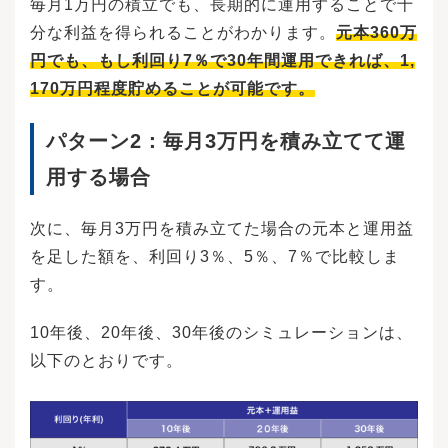
した分の複利効果が得られなくなります。その
毎月1万円の積立でも、長期的に運用することで十
ため、売却する場合は慎重な決断が必要です。N
分な利益を得られることがわかります。
元本360万
ISAのつみたて投資枠と、旧NISA制度のつみたて
円でも、もし利回り7％で30年間運用できれば、1,
NISAによる投資枠はまったくの別物です。旧つ
みたてNISAの投資枠は、2024年以降も旧つみた
170万円程度貯めることが可能です。
てNISAの投資枠として維持されます。そのた
め、旧つみたてNISAの非課税枠での投資枠は、
従来通り売却しても非課税枠は元に戻りませ
パターン2：
毎月3万円を積み立てて運
ん。たとえば、2022年に40万円を旧つみたてNI
用する場合
SAで投資した場合、非課税期間は2041年までで
すが、2023年に売却すると、もう二度とその枠
への投資はできない仕組みです。旧つみたてNIS
次に、毎月3万円を積み立てた場合の元本と運用益
Aへの投資がある場合は、売却する際注意が必要
です。しかし、新NISAのつみたて投資枠は、売
を足した額を、利回り3％、5％、7％で比較しま
却すると翌年には枠が復活し再度投資できま
す。
す。（※売却した商品の簿価（取得金額）の分
だけ）NISAに限らず、投資ではより高い利益を
目指すため平均購入価格を抑えることが求めら
10年後、20年後、30年後のシミュレーションは、
れます。積立投資のメリットとして、ドルコス
以下のとおりです。
ト平均法による買い付けが可能な点が挙げられ
ます。ドルコスト平均法とは、金額が低いとき
は多く、逆に高いときは少なめに買い付ける方
法のことです。ドルコスト平均法を利用するこ
とによって、高値掴みのリスクを軽減すること