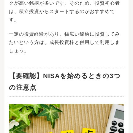
のが、人生の3大支出ともいわれる以下の3つで
クが高い銘柄が多いです。そのため、投資初心者
す。マイホームの購入資金や子どもの教育資
は、積立投資からスタートするのがおすすめで
金、自分や家族の老後資金です。これらは人生
の中でも支出の大きな割合を占めるため、事前
す。
の準備が必要です。それぞれの資金でどれだけ
の金額が必要になるのか、具体的にみてみまし
一定の投資経験があり、幅広い銘柄に投資してみ
ょう。マイホームの購入や自宅の修繕・リフォ
ームには大きなお金が必要です。令和3年度の国
たいという方は、成長投資枠と併用して利用しま
土交通省の調査によれば、住宅資金の全国平均
しょう。
は、以下のようになっています。新築の注文住
宅や分譲住宅であれば、3,000〜5,000万円の資
金が必要です。高額になるため、多くの人は住
宅ローンを利用しています。新築の住宅・マン
【要確認】NISAを始めるときの3つ
ションの場合、返済期間は30年を超えており、3
0歳で購入した場合は60歳を超えるまでローンを
の注意点
支払い続けることになります。マイホームにい
くらかけられるか計算しよう！戸建てに必要な
費用や予算相場などを解説参考：国土交通省
「令和3年度 住宅市場動向調査報告書」子どもが
生まれたら、まず考えなければいけないのが教
育資金です。学資保険に加入する方も多いでし
ょう。文部科学省によると大学卒業までにかか
る平均的な教育費は、すべて国公立の場合で約8
00万円、すべて私立の場合は約2,200万円として