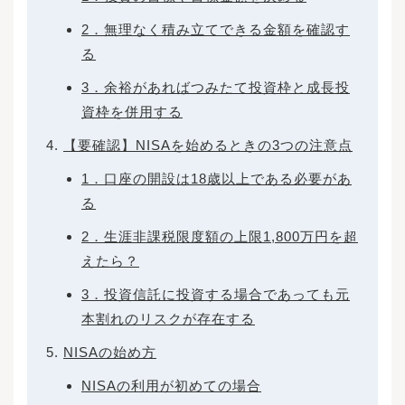
2．無理なく積み立てできる金額を確認す
る
3．余裕があればつみたて投資枠と成長投
資枠を併用する
【要確認】NISAを始めるときの3つの注意点
1．口座の開設は18歳以上である必要があ
る
2．生涯非課税限度額の上限1,800万円を超
えたら？
3．投資信託に投資する場合であっても元
本割れのリスクが存在する
NISAの始め方
NISAの利用が初めての場合