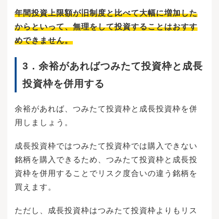
できます。ライフプランをまとめると家計の見
年間投資上限額が旧制度と比べて大幅に増加した
直しができるのもメリットです。無駄な出費を
からといって、無理をして投資することはおすす
確認し、支出を抑えることもできます。必ずし
も、作成したライフプランのとおりに進むわけ
めできません。
ではありません。予定通りにいかない場合はそ
の都度見直しするなど、適宜修正していくこと
もライフプランづくりに必要です。ライフプラ
3．
余裕があればつみたて投資枠と成長
ンを作成すると将来必要な金額がわかり、いつ
までにいくら貯めるという具体的な目標を立て
投資枠を併用する
られます。やるべきことが明確になり、漠然と
したお金の不安はなくなるでしょう。目標達成
余裕があれば、つみたて投資枠と成長投資枠を併
のために無駄な出費を抑えるという意識が働
き、計画的に貯蓄できるようになります。ライ
用しましょう。
フプランの作成により現在の家計について課題
が明らかになり、軌道修正できるのもメリット
成長投資枠ではつみたて投資枠では購入できない
です。ライフプランの作成で将来必要になる金
額がわかれば、計画を立てて対応することがで
銘柄を購入できるため、つみたて投資枠と成長投
きます。ライフプランを作成せずに将来のイベ
資枠を併用することでリスク度合いの違う銘柄を
ントを考えた場合、大きな出費に対して不安も
出てくるでしょう。ライフプランで具体的な金
買えます。
額を把握しておけば、将来お金が足りるかどう
かわからないといった不安が軽減されるのもメ
ただし、成長投資枠はつみたて投資枠よりもリス
リットです。ライフプランを考える上で重要な