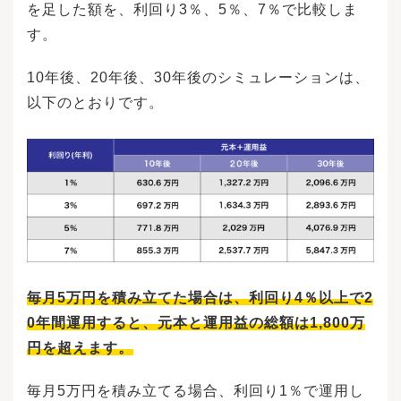
を足した額を、利回り3％、5％、7％で比較しま
日ではなく、約定日の価格です。そのため、注
す。
文日に想定していた金額とは異なる可能性があ
ります。通常、NISAのつみたて投資枠を利用し
て購入した商品の売却には、売却価格が決まっ
10年後、20年後、30年後のシミュレーションは、
てから口座に振り込まれるまで、数日かかりま
以下のとおりです。
す。資金の必要な日が決まっている場合は、注
文日から1週間程度の余裕をみておくことが重要
です。つみたて投資枠の投資商品は、原則とし
て「先入先出法」で売却されます。先入先出法
とは、先に買い付けたものから先に売却する方
法のことです。そのため、たとえば「価格が安
いときに買い付けた投資商品を」など、購入期
間を指定して売却することはできません。投資
信託相談プラザ -近鉄あべのハルカス店ここから
は、NISAのつみたて投資枠を利用して購入した
商品を売却する際の判断基準について考えてみ
ましょう。投資を始めるとき「金額が〇万円に
毎月5万円を積み立てた場合は、利回り4％以上で2
達したら」など求める利益の目標を明確に設定
0年間運用すると、元本と運用益の総額は1,800万
し、達成したら売却すると決めておくのも有効
です。目標が明確なほど、投資効果や金額の見
円を超えます。
方も変わり、資産運用へのモチベーションも保
てます。また売却した資金を、何に使うかも明
毎月5万円を積み立てる場合、利回り1％で運用し
確にしておくとより効果的です。たとえば、子