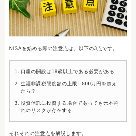
います。さらに子どもの習い事や学習塾などの
活動費も必要になり、大学に進学して下宿住ま
いをする場合はその資金も必要です。教育資金
はいくらかかる？準備の仕方や足りない時の対
応策を解説参考：文部科学省「【資料5-2】教育
投資参考資料集」老後資金の備えも必要です。2
021年の日本人の平均寿命は男性が81.47歳で、
女性が87.57歳とされています。65歳で定年退職
NISAを始める際の注意点は、以下の3点です。
したあと、17～23年は年金と貯蓄で生活する必
要があるのです。65歳以上の1ヵ月あたりの生活
費は、独身で約13万円、夫婦2人で約22万円とい
う統計が出ています。一方、65歳以降から支給
口座の開設は18歳以上である必要がある
される公的年金は、令和3年度の厚生労働省の調
査によると、国民年金で約5万6,000円、厚生年
生涯非課税限度額の上限1,800万円を超え
金は14万3,000円です。年金だけでは不足する状
況で、早い段階から資産形成の準備が必要にな
たら？
るでしょう。老後2000万問題って聞くけど、老
後資金はいくら必要？資産運用を始める前に参
投資信託に投資する場合であっても元本割
考：厚生労働省「令和3年簡易生命表の概況」参
れのリスクが存在する
考：総務省統計局「家計調査年報（家計収支
編）2021年（令和3年）」参考：厚生労働省「令
和3年度 厚生年金保険・国民年金事業の概況」ラ
イフプランの作成には、以下のような3つのステ
それぞれの注意点を解説します。