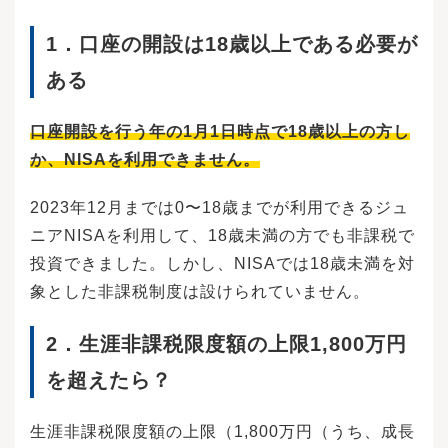
ップがあります。まず、将来起こると予想され
るライフイベントをリストアップすることから
始めます。次にライフイベントが起こるタイミ
1．
口座の開設は18歳以上である必要が
ングを時系列で整理し、必要となる費用を算出
ある
しましょう。それぞれのステップについて、具
体的に解説します。まずは大きく、将来の夢や
目標について考えましょう。どのようにキャリ
口座開設を行う年の1月1日時点で18歳以上の方し
アを重ね、どのような家庭を築きたいか、人生
の大まかな計画を予想します。その中で今後の
か、NISAを利用できません。
人生で大きなイベントとなる出来事を予測し、
リストアップします。結婚して子どもが生ま
2023年12月までは0〜18歳までが利用できるジュ
れ、マイホームを購入するなど、予想できるこ
とを書き出しましょう。キャリアアップのため
ニアNISAを利用して、18歳未満の方でも非課税で
に資格を取る、海外旅行をする、車を購入する
投資できました。しかし、NISAでは18歳未満を対
など、大きなお金が必要になるイベントを思い
つく限り取り上げます。実現可能かどうかは気
象とした非課税制度は設けられていません。
にせず、希望するものを思いつくままに書き出
すことが大切です。自分だけでなく、配偶者や
2．生涯非課税限度額の上限1,800万円
家族も含めたライフイベントを考えましょう。
リストアップしたイベントを時系列で整理しま
を超えたら？
す。〇年までに結婚したい、結婚してから〇年
後には子どもがほしい、〇年後にマイホームを
購入したいなどイベントの時期を予測し、時系
生涯非課税限度額の上限（1,800万円（うち、成長
列にまとめましょう。人生100年時代といわれて