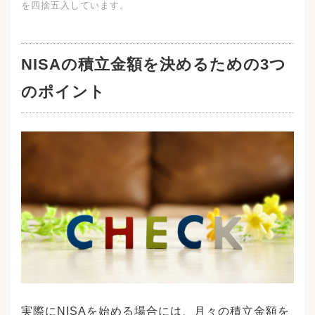
取るためには、配当金の受領方法を「株式数比
を四捨五入しています。
例配分方式」に事前にご登録いただく必要があ
ります。・同一年において1人1口座（1金融機
関）しか開設できません。・NISAで購入できる
商品は金融商品取引業者が指定する商品に限ら
NISAの
積立金額を決めるための3つ
れます。・年間投資枠と非課税保有限度額が設
定されます。・損失は税務上ないものとされま
のポイント
す。・出国により非居住者に該当する場合、NIS
A口座で上場株式等の管理を行うことはできませ
ん。・つみたて投資枠では積立による定期・継
続的な買付しかできません。・その他、NISAに
関するご注意事項、並びに2023年までの一般NI
SA ・つみたてNISA等に関するご注意事項の詳細
は金融商品取引業者のWEBサイトにてご確認く
ださい。
実際にNISAを始める場合には、月々の積立金額を