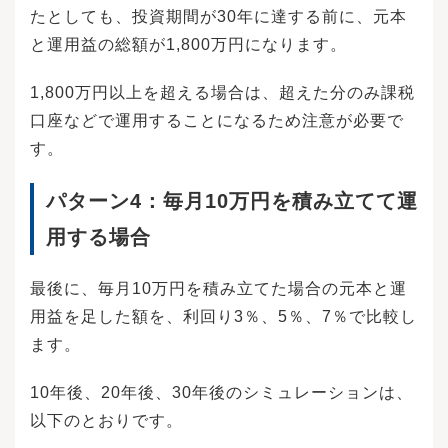
どもが高校に進学するときの学費に充当したい
たとしても、投資期間が30年に達する前に、元本
場合、時期が近づくにつれてわかってくる金額
と運用益の総額が1,800万円になります。
とのズレにも対応しやすくなります。一部だけ
を売却することも可能ですので、必要になる金
額を想定し、数回に分けて売却する予定を立て
1,800万円以上を超える場合は、超えた分のみ課税
ておくのもよいでしょう。資金を運用し、安定
口座などで運用することになるため注意が必要で
して利益を出せているタイミングも、売却には
適しています。その時点での利益をいったん確
す。
定して、後日また投資資金が確保できたら再開
してもよいでしょう。その際は、以降の資金計
パターン4：
毎月10万円を積み立てて運
画も加味し、問題がないことを確認することが
大切です。どうしてもという理由がなければ、
用する場合
このまま投資を続ける選択肢もあります。周囲
の意見を聞いたりして慎重に決断しましょう。
旧つみたてNISAにおいて売却するタイミングと
最後に、毎月10万円を積み立てた場合の元本と運
しては、投資し始めて15年目くらいから価格を
チェックし、見計らうのがおすすめです。旧つ
用益を足した額を、利回り3％、5％、7％で比較し
みたてNISAは、最長20年間非課税で運用できる
ます。
制度です。しかし、だからといって20年間続け
るのがいいとは限りません。なぜなら、20年目
に売却するタイミングで、価格が暴落してしま
10年後、20年後、30年後のシミュレーションは、
う可能性もあるためです。売却するタイミング
以下のとおりです。
は日付ではなく、利益が大きいという判断で選
ぶ必要があります。なお、非課税期間は最長20