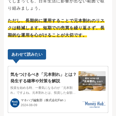
てしまっても、日常生活に影響が出ない範囲で取
的な資産運用について考えることも必要です。
り組みましょう。
ここでは、ライフプランを考える際のポイント
について紹介します。ライフプランの作成で
は、自分がどのような人生を送りたいのか、理
ただし、長期的に運用することで元本割れのリス
想の人生を考えることが大切です。収入を得る
クは軽減します。短期での売買を繰り返さず、長
上では、キャリアデザインも重要になります。
同じ会社に長く勤めるのか、転職しながらキャ
期的な運用を心がけることが大切です。
リアアップを図るのかでライフプランは変わっ
てくるでしょう。結婚の時期や、結婚後は共働
きするのか専業主婦になるのかによっても、ラ
イフプランで必要になる金額は変わります。自
あわせて読みたい
分が叶えたい夢や目標を明確にすることも大切
です。人生で重視する価値観を明らかにしてお
くことで、ライフイベントに優先順位をつける
ことができます。イベントがたくさんある場
気をつけるべき「元本割れ」とは？
合、それらすべての資金を用意できるとは限り
発生する確率や対策を解説
ません。価値観を明確にしておくことで、何を
投資を始める時、一番気になるのが「元本割
優先して何を後回しにするか、あるいは諦める
れ」ですよね。元本割れとは、投資した金額
かといった選択が容易になります。例えば、家
（元本）よりも、資産の価値が下がってしまう
族と落ち着いた環境で暮らしたいのであれば、
マネハブ編集部
（株式会社Fan ）
ことです。この記事では、元本割れが起こった
マイホームの購入を優先して考えることになる
2024-08-09
ときの対策について、さまざまなケースを挙げ
でしょう。ライフプランを作成すると、現在の
て解説します。ぜひ参考にしてください。たと
収入や貯蓄状況の課題が見えてきます。将来に