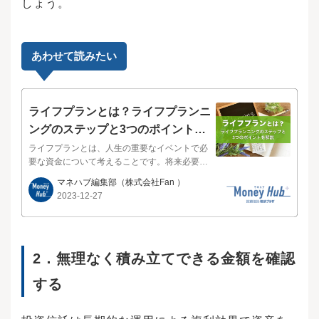
しょう。
あわせて読みたい
ライフプランとは？ライフプランニ
ングのステップと3つのポイントを
解説
ライフプランとは、人生の重要なイベントで必
要な資金について考えることです。将来必要に
なる資金がどのくらいか、何をすればいいのか
マネハブ編集部
（株式会社Fan ）
がわかります。本記事ではライフプランの必要
2023-12-27
性や人生の3大支出、ライフプラン作成のステッ
プについて紹介します。将来の資金に漠然とし
た不安を持っている方は、ぜひ参考にしてくだ
さい。ライフプランとは、結婚や出産、住宅購
2．
無理なく積み立てできる金額を確認
入など人生のあらゆる局面で必要になるお金に
ついて、具体的に計画を立てることです。ライ
する
フプランを設計することで、お金が必要になる
タイミングや金額を把握し、いざというときに
お金が足りないということにならないよう備え