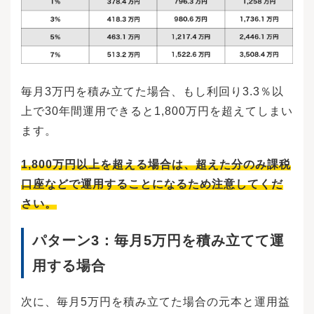
ができます。途中で売却することで、平均購入
価格を抑えにくくなってしまいます。平均購入
価格が高いほど、得られる利益は少なくならざ
るを得ません。NISAのつみたて投資枠を使って
投資をした場合、何回でも自由に売却ができる
ことは先述のとおりですが、ここからは、売却
するときの注意点を解説します。売却する必要
毎月3万円を積み立てた場合、もし利回り3.3％以
があるときと、投資の状況にはほとんど関連が
上で30年間運用できると1,800万円を超えてしまい
ありません。そのため売却したいときに、それ
だけの利益が出ていない可能性もあります。利
ます。
益が出ていれば、「利益分だけ売却した」と考
えることもできるでしょう。そうでなければ、
1,800万円以上を超える場合は、超えた分のみ課税
投資した元本の一部を引き出すことになってし
まいます。しかし、教育費などやむを得ない出
口座などで運用することになるため注意してくだ
費は利益が出るまで待ってはくれません。ライ
さい。
フプランを確認しながら、計画的に売却のタイ
ミングを計る必要があるでしょう。売却の注文
日は、インターネット画面で売却を確定した日
パターン3：
毎月5万円を積み立てて運
です。しかし、売却が成立する日は、投資商品
によって異なる場合もあるため注意が必要で
用する場合
す。売却が成立する日を「約定日」といいます
が、約定日は注文日を基準に、その当日や翌
日、翌営業日、翌翌営業日など商品ごとに設定
次に、毎月5万円を積み立てた場合の元本と運用益
されています。売却金額の基準となるのは注文