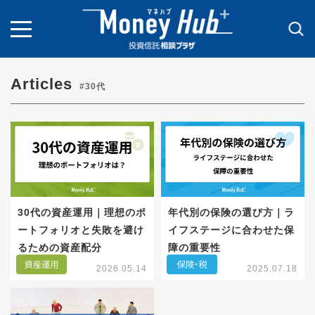
toggle
navigation
Articles
#30代
30代の資産運用｜理想のポ
年代別の保険の選び方｜ラ
ートフォリオと失敗を避け
イフステージに合わせた保
るための資産配分
障の重要性
2026.05.14
2025.07.18