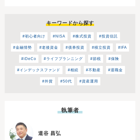
キーワードから探す
#初心者向け
#NISA
#株式投資
#投資信託
#金融情勢
#老後資金
#債券投資
#積立投資
#IFA
#iDeCo
#ライフプランニング
#節税
#保険
#インデックスファンド
#相続
#不動産
#退職金
#外貨
#50代
#資産運用
執筆者
道谷 昌弘