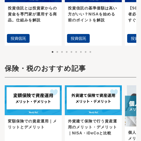
投資信託とは投資家からの
投資信託の基準価額は高い
【50
資金を専門家が運用する商
方がいい？NISAを始める
者必見
品。仕組みを解説
前のポイントを解説
すぐや
保険・税のおすすめ記事
変額保険での資産運用｜メ
外貨建て保険で行う資産運
リットとデメリット
用のメリット・デメリット
個人年
｜NISA・iDeCoと比較
メリッ