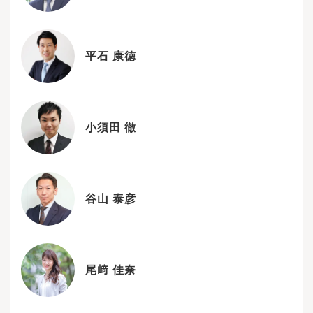
平石 康徳
小須田 徹
谷山 泰彦
尾﨑 佳奈