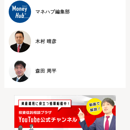
マネハブ編集部
木村 晴彦
森田 周平