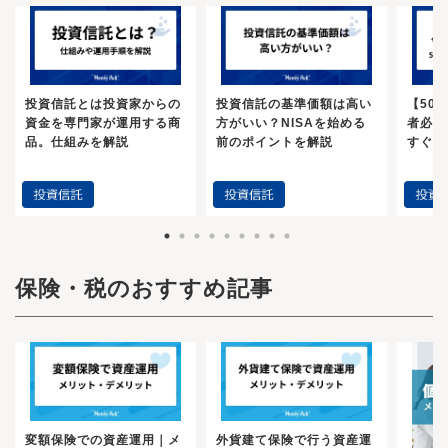
投資信託とは投資家からの
投資信託の基準価額は高い
【50
資金を専門家が運用する商
方がいい？NISAを始める
者必見
品。仕組みを解説
前のポイントを解説
すぐや
保険・税のおすすめ記事
変額保険での資産運用｜メ
外貨建て保険で行う資産運