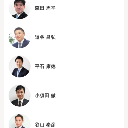
森田 周平
道谷 昌弘
平石 康徳
小須田 徹
谷山 泰彦