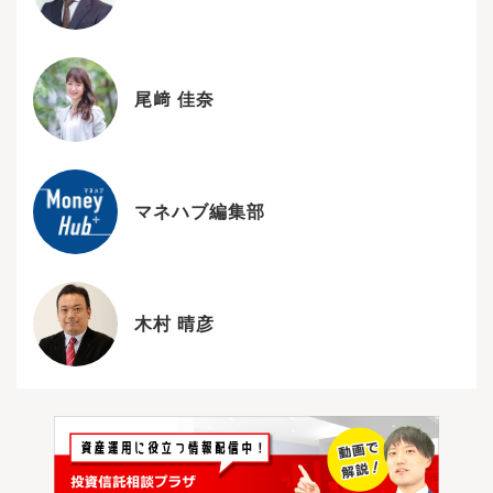
尾﨑 佳奈
マネハブ編集部
木村 晴彦