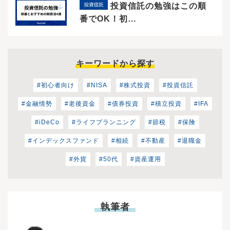
投資信託の勉強はこの順
番でOK！初…
キーワードから探す
#初心者向け
#NISA
#株式投資
#投資信託
#金融情勢
#老後資金
#債券投資
#積立投資
#IFA
#iDeCo
#ライフプランニング
#節税
#保険
#インデックスファンド
#相続
#不動産
#退職金
#外貨
#50代
#資産運用
執筆者