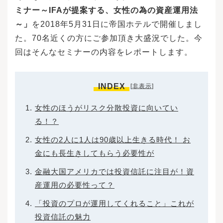
ミナー～IFAが提案する、女性の為の資産運用法
～」
を2018年5月31日に帝国ホテルで開催しまし
た。70名近くの方にご参加頂き大盛況でした。今
回はそんなセミナーの内容をレポートします。
INDEX
[
非表示
]
女性のほうがリスク分散投資に向いてい
る！？
女性の2人に1人は90歳以上生きる時代！ お
金にも長生きしてもらう必要性が
金融大国アメリカでは投資信託に注目が！資
産運用の必要性って？
「投資のプロが運用してくれること」これが
投資信託の魅力