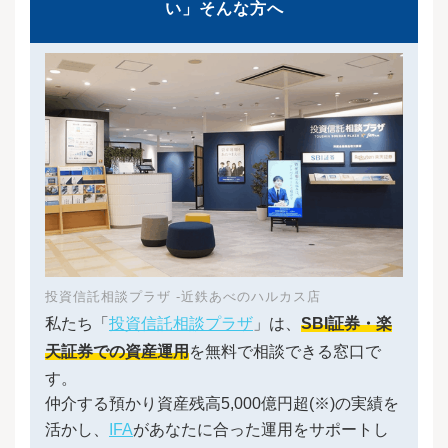
い」そんな方へ
に、店舗を持たないネット証券は取引手数料が
安価な傾向にあります。証券口座はいくつでも
開設できるので、気になる証券会社が複数ある
ときは、口座も複数開設してみましょう。口座
を開設する証券会社を選んだら、次の手順で口
座開設をしましょう。証券会社によっては、ア
プリなどを使って簡単に本人確認書類を提出す
ることが可能です。口座開設が完了すると、メ
ールや郵便でログインに必要なIDとパスワード
を受け取れます。証券口座を開設できたら、資
金を入金します。インターネットバンキングを
使って証券口座に入金する場合は、銀行などで
インターネットバンキングに登録しておく必要
があります。また、銀行口座から証券会社が指
定する口座に振り込むことも可能です。いずれ
投資信託相談プラザ -近鉄あべのハルカス店
もネット証券では入金手数料は無料のことが多
いですが、有料のケースもあるので事前に確認
私たち「
投資信託相談プラザ
」は、
SBI証券・楽
しておきましょう。購入したい銘柄を選び、数
天証券での資産運用
を無料で相談できる窓口で
量を指定して購入手続きを行います。株価を指
定したい場合は「指値」、その場で取引を確定
す。
したい場合は「成行」で注文しましょう。証券
仲介する預かり資産残高5,000億円超(※)の実績を
会社では、さまざまな情報が公開されていま
活かし、
IFA
があなたに合った運用をサポートし
す。取引数が多い人気の銘柄や初心者に人気の