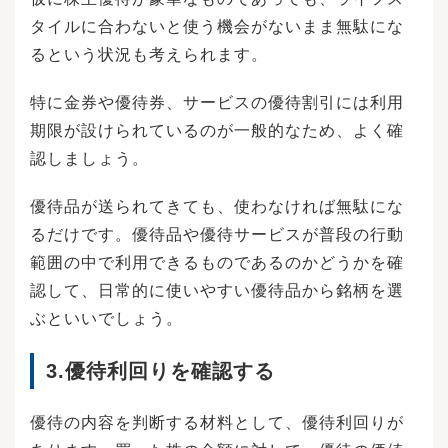
引所」とは、株式を取引する場所のことです。
タイルに合わないと使う機会がないまま無駄にな
日本には東京証券取引所以外にも福岡や名古屋
るという状況も考えられます。
などにも証券取引所があり、それぞれ取引する
株式が異なります。また、東京証券取引所の中
にも「プライム市場」、「スタンダード市
特に金券や優待券、サービスの優待割引には利用
場」、「グロース市場」と3つの市場があり、市
期限が設けられているのが一般的なため、よく確
場ごとに企業の規模や上場基準も変わります。
市場が開いた時点での株価を「始値（はじめ
認しましょう。
ね）」といい、市場が終わる時点での株価を
「終値（おわりね）」といいます。一方、当日
優待品が送られてきても、使わなければ無駄にな
内のもっとも高い株価は「高値（たかね）」、
もっとも低い株価は「安値（やすね）」です。
るだけです。優待品や優待サービスが普段の行動
株価が下落の一途をたどっているときは終値と
範囲の中で利用できるものであるのかどうかを確
安値が同一になり、反対に上昇の一途をたどっ
ているときには終値と高値が同一になることも
認して、日常的に使いやすい優待品から銘柄を選
あります。日本の株式市場では株価の暴落や高
ぶといいでしょう。
騰を避けるために値動きに制限が設けられてい
るため、一定の金額まで値上がりすると「スト
ップ高（すとっぷだか）」になり、それ以上の
3.優待利回りを確認する
株価での取引は行われません。反対に一定の金
額まで値下がりしたときには「ストップ安（す
とっぷやす）」となり、それ以下での価格での
優待の内容を判断する材料として、優待利回りが
取引ができない仕組みです。なお、ストップ高