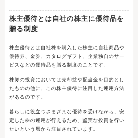
す。投資を行うときは必ず複数の銘柄に資金を
分散させ、リスクも分散させることが大切で
す。なお、分散投資を行うときは、株価の動き
株主優待とは自社の株主に優待品を
において類似性の少ない銘柄を選ぶことをおす
すめします。似たような動きをする銘柄を購入
贈る制度
すると、株価が下がると他の株価も下がること
が多く、損失が増えてしまう可能性があるため
です。「〇円以下になったらA社の株式を購入す
株主優待とは自社株を購入した株主に自社商品や
る」「〇円以下に下がったときはB社の株式を手
放す」というように、購入・売却のルールを最
優待券、金券、カタログギフト、企業独自のサー
初に決めておきましょう。ルールを決めておか
ビスなどの優待品を贈る制度のことです。
ないと、保有する株式の価格が下がってもなか
なか手放すことができず、損失が拡大してしま
うことも少なくありません。なお、利益が出て
株券の投資においては売却益や配当金を目的とし
いない状態で株式を売却することを「損切り
たものの他に、この株主優待に注目した運用方法
（そんぎり）」といいます。損切りのマイルー
ルを決めておくことで、損失を少なく抑えるこ
があるのです。
とができるでしょう。株式投資とは、株式を利
用して利益を得ることです。株式を売買するこ
暮らしに役立つさまざまな優待を受けながら、安
とでも利益を得られますが、保有することでも
利益を得られます。株式とは、株式会社が資金
定した株の運用が行えるため、堅実な投資を行い
を調達するために用いる手段、あるいは出資者
たいという層から注目されています。
に渡す投資の証明書のことです。例えば投資家
が100万円を株式会社に出資すると、代わりに10