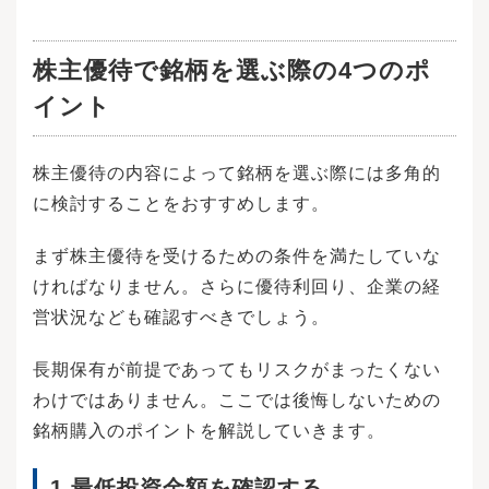
点、分析ツールを解説株式投資自体は、専門用
語や関連用語を知らなくても行えます。しか
し、株式投資の勉強をしていくためには、投資
株主優待で銘柄を選ぶ際の4つのポ
関係の記事やレポートなども読む必要があるた
イント
め、ある程度の用語は知っているほうがよいで
しょう。株式投資を行う上で知っておきたい基
本用語を8つ紹介します。ぜひ覚えて、株式投資
についての勉強も始めていきましょう。株式や
株主優待の内容によって銘柄を選ぶ際には多角的
投資信託、債券などの有価証券を呼び分ける名
に検討することをおすすめします。
称のことを「銘柄」といいます。例えば株式会
社Aの株式であれば、「A社株」が銘柄です。な
お、株式の銘柄はシンプルに「社名＋株」で表
まず株主優待を受けるための条件を満たしていな
現できますが、社債などの債券については注意
ければなりません。さらに優待利回り、企業の経
が必要です。一般的には、発行回数や債券の種
類によって「社名＋第〇回＋社債の種類名」な
営状況なども確認すべきでしょう。
どのように表現します。取引が成立することを
「約定（やくじょう）」といいます。市場が開
長期保有が前提であってもリスクがまったくない
いているときは常に株価は変動しているため、
成行（なりゆき、価格を指定しないで注文する
わけではありません。ここでは後悔しないための
こと）で取引をする場合は注文が確定するまで
銘柄購入のポイントを解説していきます。
約定価格は分かりません。なお、予め価格を指
定した指値取引（さしねとりひき）では、約定
価格と注文価格は同一です。特定の株価で取引
1.最低投資金額を確認する