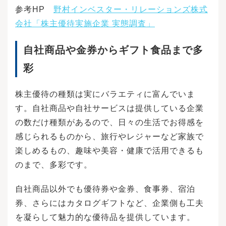
利益を得ることができるのです。しかし、予想
参考HP
野村インベスター・リレーションズ株式
が外れた場合は借りた以上の支払を求められる
会社「株主優待実施企業 実態調査」
こともあるため、信用取引のリスクは十分に理
解しておかなくてはなりません。株式の保有期
間によって投資スタイルを「短期投資」と「長
自社商品や金券からギフト食品まで多
期投資」に分けることができます。短期投資は
短期間で売買を繰り返して利益を得るスタイル
彩
で、デイトレードなどが短期投資に当たりま
す。値動きが激しい株式であれば短期間で利益
を得ることも可能です。投資資金を有効活用す
株主優待の種類は実にバラエティに富んでいま
るためにも、短期投資では自分が決めたルール
す。自社商品や自社サービスは提供している企業
に従って機械的に売買を繰り返します。ルール
を作るためにも、様々なチャート分析を知って
の数だけ種類があるので、日々の生活でお得感を
おく必要があるでしょう。長期投資は長期間保
感じられるものから、旅行やレジャーなど家族で
有することで利益を得る投資スタイルで、目先
の株価の動きに左右されるのではなく、企業の
楽しめるもの、趣味や美容・健康で活用できるも
将来性や成長を期待して投資をします。含み損
のまで、多彩です。
が出ても長期保有し続けることで、資産を増や
せる可能性があります。企業によっては株価が2
～3倍になるケースもあるでしょう。また、長期
自社商品以外でも優待券や金券、食事券、宿泊
投資はインカムゲインも得られる点もメリット
券、さらにはカタログギフトなど、企業側も工夫
です。株の初心者には、時間をかけて売り時・
買い時を見極める長期投資が向いているでしょ
を凝らして魅力的な優待品を提供しています。
う。株の売り時とは？4つのタイミングや注意