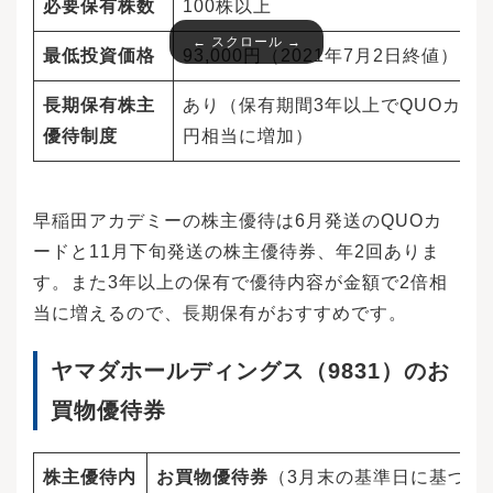
必要保有株数
100株以上
最低投資価格
93,000円（2021年7月2日終値）
長期保有株主
あり（保有期間3年以上でQUOカードが
優待制度
円相当に増加）
早稲田アカデミーの株主優待は6月発送のQUOカ
ードと11月下旬発送の株主優待券、年2回ありま
す。また3年以上の保有で優待内容が金額で2倍相
当に増えるので、長期保有がおすすめです。
ヤマダホールディングス（9831）のお
買物優待券
株主優待内
お買物優待券
（3月末の基準日に基づき5