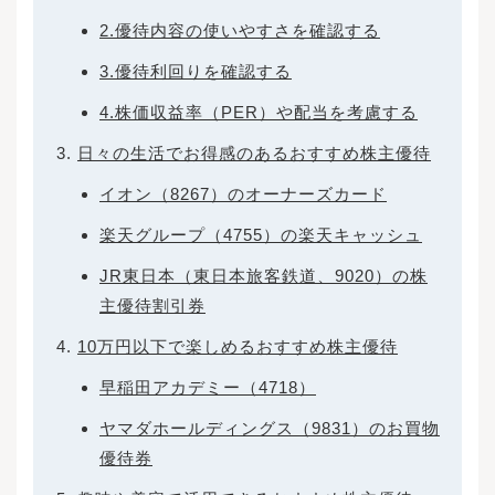
値」、本体の下のヒゲの先端が「安値」です。
2.優待内容の使いやすさを確認する
陰線では高値と安値は同じですが、ローソクの
本体の上線が始値、下線が終値になります。陽
3.優待利回りを確認する
線が株価チャートに並んでいるときは株価が上
昇傾向にあること、反対に陰線が並んでいると
4.株価収益率（PER）や配当を考慮する
きは下落傾向にあることが読み取れます。気に
なる株式や保有株式のチャートはこまめにチェ
日々の生活でお得感のあるおすすめ株主優待
ックして、株価の動向をつかんでください。株
価や企業が公表しているデータから分析する方
イオン（8267）のオーナーズカード
法を覚えると、投資の目安を理解しやすくなり
ます。例えば割安な株式を購入すれば、株価が
楽天グループ（4755）の楽天キャッシュ
上がり、キャピタルゲインを得られる可能性が
高いです。割安かどうかは、PER（株価収益
JR東日本（東日本旅客鉄道、9020）の株
率）とPBR（株価純資産倍率）を計算して判断
してみましょう。それぞれの数値が類似企業の
主優待割引券
数値よりも低いときは、割安と考えることがで
10万円以下で楽しめるおすすめ株主優待
きます。 長期的に投資をする場合は、配当利回
りが高いかどうかもチェックしてみましょう。
早稲田アカデミー（4718）
配当利回りが高ければ、長期的に保有してイン
カムゲインを期待できます。株式投資は、これ
ヤマダホールディングス（9831）のお買物
からの株価の動きを予想して利益を得る投資方
法です。将来の株価を予想して株式を購入する
優待券
ため確実に利益を得られるとは限りませんが、
正しい情報をこまめに入手することで、利益を