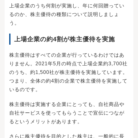
0万円分の株式を受け取ります。株式投資のメリ
上場企業のうち何割が実施し、年に何回贈ってい
ットは、利益を得られることです。上手に株式
るのか、株主優待の種類について説明しましょ
を活用すれば、年数％の利回りで利益を得るこ
ともできるでしょう。利益を得る仕組みは主に2
う。
つ。1つはキャピタルゲインと呼ばれるもので、
株式を売買することで利益を得られます。購入
上場企業の約4割が株主優待を実施
した株式の株価が上昇したときに売却すれば、
手数料と税金を除いて、その差を利益として得
ることができます。もう1つはインカムゲインと
株主優待はすべての企業が行っているわけではあ
呼ばれるものです。株式によって年にいくらか
の配当金が出るため、保有株数に応じた配当金
りません。2021年5月の時点で上場企業約3,700社
を受け取ることができます。長期間保有するな
のうち、約1,500社が株主優待を実施しています。
らば、ある程度安定した利益が期待できるでし
ょう。この2つ以外で利益を得られる仕組みとし
つまり、全体の約4割の企業で株主優待を実施して
ては、株主優待も挙げられます。株主優待はす
いるのです。
べての株式において設定されているわけではあ
りませんが、年に1～2回程度、自社商品が自宅
に送られてきたり、自社サービスを利用できる
株主優待は実施する企業にとっても、自社商品や
クーポンを受け取れたりします。また、自社商
自社サービスを使ってもらうことで宣伝につなが
品以外にも利用できる金券として受け取れるも
るというメリットがあります。
のもあります。株式投資を始めるにあたり、初
心者が肝に銘じておかなくてはいけないことと
して、投資のリスクはすべて自己責任であると
さらに株主優待を目的とした株主は、一般的に長