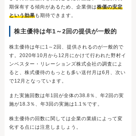
いうことが挙げられます。そのため、損失が発
期保有する傾向があるため、企業側は
株価の安定
生しても企業側が補填することはありません。
例えば、売却したときの株価が購入したときよ
という効果
も期待できます。
り下がっているときは、損失が発生しますが、
企業が損失分を保証してくれることはありませ
ん。キャピタルゲインはマイナスになることも
株主優待は年1～2回の提供が一般的
あるのです。インカムゲインや株主優待も、企
業の業績によってはなくなることがあるので注
株主優待は年に1～2回、提供されるのが一般的で
意しましょう。株式は、基本的には100株単位で
購入します。といっても高額な資金が必要なわ
す。2020年10月から12月にかけて行われた野村イ
けではありません。上場株式の約4割が1株1,000
ンベスター・リレーションズ株式会社の調査によ
円以下のため、10万円以内で購入することがで
きます。（※2018年11月現在/ＳＭＢＣ日興証券
ると、株式優待のもっとも多い送付月は6月、次い
調べ）また、証券会社によっては1株単位や金額
で12月となっています。
で株式を購入することも可能です。100円～株式
投資が可能な証券会社もあり、資金が少なくて
も始められます。現物取引とは現金で株式を購
また実施回数は年1回が全体の38.8％、年2回の実
入する取引方法ですが、信用取引とは担保を証
施が18.3％、年3回の実施は1.1％です。
券会社に預け、株式などを借りて取引する方法
です。現物取引では保有していない株式は売却
できませんが、信用取引では株式を借りること
株主優待の回数に関しては企業の業績によって変
で、保有していない株式も売却できます。つま
化する点には注意しましょう。
り、信用取引を利用すれば、高く売った後に安
く買い戻すことで、値下がりしそうな株式でも