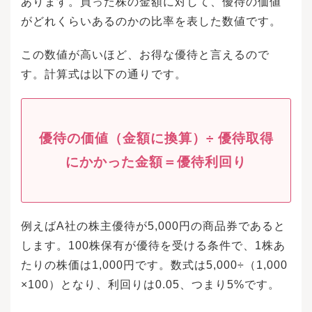
あります。買った株の金額に対して、優待の価値
やストップ安で取引が停まったときは、取引量
の多い金融機関から優先的に、約定が決まりま
がどれくらいあるのかの比率を表した数値です。
す。「日経平均株価」とは、東京証券取引所一
部で取引されている株式の中から選ばれた225銘
この数値が高いほど、お得な優待と言えるので
柄の株価を平均し、調整して算出した数字のこ
とです。各業種を代表する企業の株式が選ばれ
す。計算式は以下の通りです。
ているため、日経平均株価を見ることで、日本
全体の景気動向や経済成長率を把握することが
できます。なお、日経平均株価以外の景気動向
を知る株式指数として「東証株価指数（TOPI
X）」が挙げられるでしょう。東証株価指数は日
優待の価値（金額に換算）÷ 優待取得
経平均株価とは異なり、株価に発行済み株式数
にかかった金額＝優待利回り
をかけた時価総額から算出しています。株式投
資の初心者が知っておくべき基本を紹介しまし
た。自分の資産を自分で構築するためにも、ぜ
ひ株式投資にも注目してみましょう。老後や日
常生活にゆとりを生むためにも、株式投資で資
例えばA社の株主優待が5,000円の商品券であると
産を増やせるように早めに始めることをおすす
めします。株式投資について学び、手数料が低
します。100株保有が優待を受ける条件で、1株あ
い証券会社で口座を開設し、余剰資金を使って
たりの株価は1,000円です。数式は5,000÷（1,000
少額投資から始めてみましょう。投資信託相談
プラザ -近鉄あべのハルカス店
×100）となり、利回りは0.05、つまり5%です。