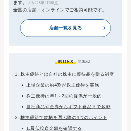
銘柄、株主優待が充実している銘柄などの情報
ます。
※令和8年2月時点
も公開しているので、参考にしてもいいでしょ
全国の店舗・オンラインでご相談可能です。
う。株式投資は定期預金のように元本が保証さ
れていないため、場合によっては損失が生じる
ことがあります。なるべく損失を避け、できる
店舗一覧を見る
だけ利益を得るためにも、ある程度勉強してか
ら投資を行うことが重要です。株の初心者に勉
強してほしいことは以下の3つです。すでに株式
投資を始めている方も、継続して勉強すること
をおすすめします。更なる利益を得るために
も、しっかり押さえておきましょう。「株価チ
INDEX
ャート」とは、特定の期間内の株価の動きを示
[
非表示
]
した図です。証券会社では、株式の各銘柄のペ
ージに株価チャートを表示しています。株価チ
株主優待とは自社の株主に優待品を贈る制度
ャートの見方を覚えると、株価の動きを予想し
やすくなるでしょう。株価チャートは「ローソ
上場企業の約4割が株主優待を実施
ク足」と呼ばれる図から成り立っています。ロ
ーソク足はその名の通りローソク状の絵です。
株主優待は年1～2回の提供が一般的
白で記載されているものは「陽線」（赤やオレ
ンジなどの暖色系のこともある）、黒で記載さ
自社商品や金券からギフト食品まで多彩
れているものは「陰線」（青やグリーンなどの
寒色系のこともある）と呼び分けます。陽線に
株主優待で銘柄を選ぶ際の4つのポイント
おいては、ローソクの本体の上線が「終値」、
1.最低投資金額を確認する
下線が「始値」、本体の上のヒゲの先端が「高