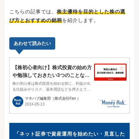
こちらの記事では、
株主優待を目的とした株の選
び方とおすすめの銘柄
を紹介します。
あわせて読みたい
【株初心者向け】株式投資の始め方
や勉強しておきたい3つのことなど
を解説
株の初心者は株式投資を始める前に、利益が出
る仕組みやリスク、基本用語などを押さえてお
く必要があります。株の初心者が知っておくべ
マネハブ編集部
（株式会社Fan ）
きことや勉強したいこと、具体的な始め方、リ
2024-05-13
スクを抑えて投資するためのコツを解説するの
で、ぜひ参考にしてください。株式投資は、以
下の手順で始めます。最初に証券会社で口座を
開設する必要があります。証券会社は数多くあ
りますが、取引手数料やサイトの見やすさ、使
「ネット証券で資産運用を始めたい・見直した
い勝手に注目して選ぶといいでしょう。一般的