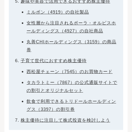
趣味や美容で活用できるおすすめ株主優待
得られる確率を高めることはできます。例えば
以下の情報は、正しい情報として活用すること
ミルボン（4919）の自社製品
ができるでしょう。「〇〇社の株価が上がるら
しい」といったような噂話に左右されるのでは
女性層から注目されるポーラ・オルビスホ
なく、新聞や証券会社が提供する根拠のある情
ールディングス（4927）の自社商品
報を基に銘柄を選んでいきましょう。投資信託
相談プラザ -近鉄あべのハルカス店株式投資は将
丸善CHIホールディングス（3159）の商品
来の株価を予想して購入するため、必ずしも利
券
益を得られるとは限らず、どんなに経験を積ん
でいる投資家でも損失を出してしまう可能性が
子育て世代におすすめ株主優待
あります。投資におけるリスクを少しでも軽減
するために、次の3つの方法を実践していきまし
西松屋チェーン（7545）のお買物カード
ょう。株の初心者は、余剰資金かつ少額投資で
株式投資を行うようにしましょう。余剰資金か
タカラトミー（7867）の公式通販サイトで
つ少額であれば万が一損失を出したとしても、
生活に大きな影響は与えません。また、値下が
の割引とオリジナルセット
りが予想されるときに活用できる信用取引です
が、現物取引とは異なり金利や貸株料などが発
飲食で利用できるトリドールホールディン
生するため、利益を出しづらくなることがあり
グス（3397）の割引券
ます。初心者はまずは現物取引から始め、信用
取引は慣れてきてから挑戦することを考えまし
株主優待に注目して株式投資を検討しよう
ょう。特定の銘柄に全資産を投入すると、株価
が下落したときに損失が大きくなってしまいま