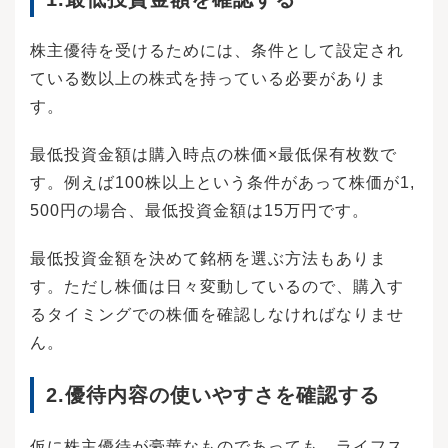
したい場合は、指値注文を選びましょう。株価
が下がり、これ以上は下がらないと思われる価
格のことを「底値」や「底」といいます。底値
株主優待を受けるためには、条件として設定され
を見分けることができれば、そのタイミングで
ている数以上の株式を持っている必要がありま
購入することで利益を得やすくなるでしょう。
しかし、底だと思っていてもさらに値下がりす
す。
ることもあるので注意が必要です。反対に「天
井」とは株価がこれ以上は上がらないと思われ
最低投資金額は購入時点の株価×最低保有枚数で
る価格のことを指します。天井になった時点で
売却すれば、利益を最大限にできるでしょう。
す。例えば100株以上という条件があって株価が1,
しかし、底と同様、予想に反して天井よりも値
500円の場合、最低投資金額は15万円です。
上がりすることもあります。外貨に対して日本
円が強くなることを「円高」、反対に日本円が
弱くなることを「円安」といいます。例えば1米
最低投資金額を決めて銘柄を選ぶ方法もありま
ドル＝100円から90円に動いたときは円高、100
す。ただし株価は日々変動しているので、購入す
円から110円になったときは円安です。国内株式
を売買する際には円高・円安を特に気にする必
るタイミングでの株価を確認しなければなりませ
要はありませんが、外国との貿易で利益を得て
ん。
いる企業は為替の動きが株価に反映されること
もあります。例えば自動車産業や電機工業は円
高のときに株価が下落する傾向にあり、主に輸
2.優待内容の使いやすさを確認する
入に頼る電力やガス、化学工業などは円安時に
株価下落が見られることも少なくありません。
「株式市場（かぶしきしじょう）」や「証券取
仮に株主優待が豪華なものであっても、ライフス