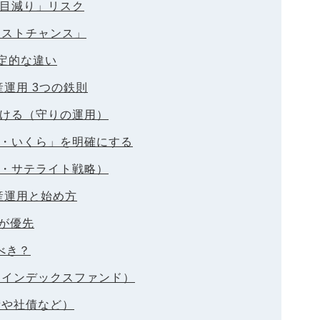
の目減り」リスク
ラストチャンス」
決定的な違い
運用 3つの鉄則
避ける（守りの運用）
に・いくら」を明確にする
ア・サテライト戦略）
産運用と始め方
用が優先
べき？
（インデックスファンド）
債や社債など）