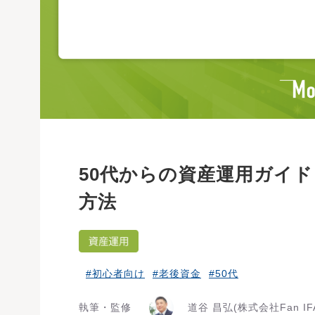
50代からの資産運用ガイ
方法
#初心者向け
#老後資金
#50代
執筆・監修
道谷 昌弘
(株式会社Fan IF