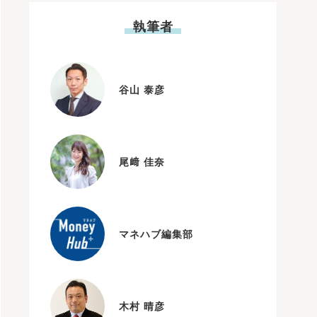
執筆者
谷山 泰彦
尾﨑 佳奈
マネハブ編集部
木村 晴彦