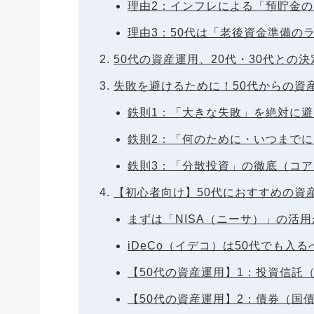
理由2：インフレによる「預貯金
理由3：50代は「老後資金準備の
50代の資産運用、20代・30代との
失敗を避けるために！50代からの資産
鉄則1：「大きな失敗」を絶対に
鉄則2：「何のために・いつまで
鉄則3：「分散投資」の徹底（コ
【初心者向け】50代におすすめの資
まずは「NISA（ニーサ）」の活
iDeCo（イデコ）は50代でも入る
【50代の資産運用】1：投資信託
【50代の資産運用】2：債券（国