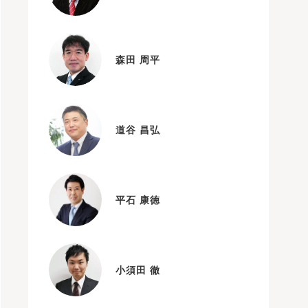
森田 周平
道谷 昌弘
平石 康徳
小須田 徹