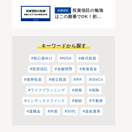
投資信託の勉強
はこの順番でOK！初…
キーワードから探す
#初心者向け
#NISA
#株式投資
#投資信託
#金融情勢
#老後資金
#債券投資
#積立投資
#IFA
#iDeCo
#ライフプランニング
#節税
#保険
#インデックスファンド
#相続
#不動産
#退職金
#外貨
#50代
#資産運用