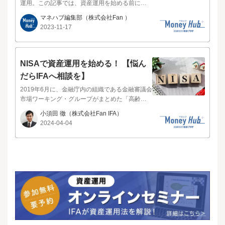
個別株とよばれる日本株式や外国株式、ETF(上
条件や特徴が異なっていました。この3種類のNI
ながら、対面で個別の資産運用相談を行う方法
運用。この記事では、資産運用を始める前に知
場投信)や投資信託等です。ここからは、NISAを
SAは2023年末をもって、口座開設及び買付がで
は存在します。本記事では、対面で相談できる
っておきたいポイントやおすすめの運用方法に
マネハブ編集部
（株式会社Fan ）
活用して投資した場合の、シミュレーションを
きなくなりました。そして、2024年1月からは投
窓口や、自分一人で資産運用の判断を行うリス
ついて解説します。ぜひ最後まで読んで資産運
2023-11-17
それぞれご紹介いたします。毎月1万円、3万
資可能期間の恒久化、年間投資可能枠の拡大な
クについて解説します。投資信託相談プラザ -近
用を始めるかどうか検討してみてください。資
円、5万円、10万円を、それぞれ利回り3％、
ど、拡充された新制度にて、非課税投資ができ
鉄あべのハルカス店先述の通り、楽天証券は実
産運用とは、効率的に自分の資産を増やしてい
5％、7％で運用した場合で計算します。※利回
るようになりました。2024年1月から始まったNI
店舗を持たないインターネット専業の証券会社
くことです。資産運用には2つの方法がありま
りとは、投資元本に対する収益の割合です毎月1
SAはつみたて投資枠・成長投資枠の利用枠から
です。そのため、街中に「楽天証券」の看板を
す。預貯金は貯めること、投資は増やすことに
NISAで資産運用を始める！ 【悩ん
万円を積み立てた場合の元本と運用益を足した
成り立っていて、併用が可能です。前者がつみ
掲げた直営の店舗窓口はありません。楽天証券
着目している点に違いがあります。預貯金は具
だらIFAへ相談を】
額を、利回り3％、5％、7％で比較してみます。
たてNISA、後者が一般NISAを継承した制度とな
に直営の店舗がない大きな理由は、コスト削減
体的に銀行預金が挙げられます。日常生活に必
10年後、20年後、30年後のそれぞれのシミュレ
っていて、それぞれパワーアップさせ、かつ併
を徹底することによって、低い取引手数料や豊
要な資金は、自由に引き出すことのできる「貯
2019年6月に、金融庁内の組織である金融審議会
ーションは、以下のとおりです。毎月1万円の積
用できるようになったとイメージすると、理解
富なポイント還元などのメリットを顧客に提供
蓄」の形で持っておく必要があります。銀行預
市場ワーキング・グループがまとめた「高齢社
立でも、長期的に運用することで十分な利益を
しやすいかもしれません。下記のNISA制度の特
するためです。実店舗を全国に構えるとなる
金は元本1,000万円までとその利息が保証される
会における資産形成・管理」という報告書が発
小須田 徹
（株式会社Fan IFA）
得られることがわかります。元本360万円でも、
徴をまとめた表をもとに、主な変更点を説明し
と、人件費や家賃といった膨大な運営コストが
のが特徴です。（※）ただ、世界的に見ても日
表されました。その中に登場した「老後2,000万
2024-04-04
もし利回り7％で30年間運用できれば、1,170万
ていきます。出典：金融庁「新しいNISA」をも
発生してしまいます。これらを抑えることで、
本の金利は低く、日本円で預金をしてもほとん
円問題」が大きな話題となり、これを機に資産
円程度貯めることが可能です。次に、毎月3万円
とに株式会社Fanが作成旧NISAの年間投資枠
例えば国内株式の取引手数料が無料になる「ゼ
ど利息がつかないのが現状です。例えば、普通
運用を始めようと思った人は多いのではないで
を積み立てた場合の元本と運用益を足した額
は、一般NISAが最大120万円/年、つみたてNISA
ロコース」の導入や、楽天ポイントを活用した
預金の金利は金融機関によっても異なります
しょうか。色々と資産運用について調べていく
を、利回り3％、5％、7％で比較します。10年
が最大40万円/年となっていて、併用ができませ
資産形成といった「楽天経済圏」の強みを活か
が、年0.001％程度のことが多いです。預けたお
うちに、「NISAという制度があり、資産運用を
後、20年後、30年後のシミュレーションは、以
んでした。2024年1月からのNISAでは、つみた
したサービスを実現しています。※各種手数料
金以上に大きく増やすことは難しいでしょう。
始めるならこの制度を使った方がいいらしい」
下のとおりです。毎月3万円を積み立てた場合、
てNISAと同様の制度である「つみたて投資枠」
やポイント還元の最新情報は、楽天証券のウェ
※預金保険制度 定期預金や利息の付く普通預
と、NISAに興味を持つ人も出てきています。20
もし利回り3.3％以上で30年間運用できると1,80
で最大120万円/年、一般NISAと同様の「成長投
ブサイトにてご確認ください。インターネット
金等（一般預金等）は、預金者1人当たり、1金
24年1月からNISA制度が拡充されたことも一役
0万円を超えてしまいます。1,800万円以上を超
資枠」で最大240万円/年となっており、２つの
上のマイページへのログイン方法が分からな
融機関ごとに合算され、元本1,000万円までと破
買っています。それでもNISAについて「制度が
える場合は、超えた分のみ課税口座などで運用
利用枠を併用できるため、最大360万円まで投資
い、住所変更や各種申請書の書き方を知りたい
綻日までの利息等が保護されます。それを超え
よくわからない、NISAを使って何を買ったらよ
することになるため注意してください。次に、
可能となります。非課税保有期間は旧制度の一
など、「操作方法や事務手続き」でお困りの場
る部分は、破綻した金融機関の残余財産の状況
いかわからない」という声をよく聞きます。そ
毎月5万円を積み立てた場合の元本と運用益を足
般NISAで5年、つみたてNISAで20年でしたが、
合は、楽天証券のカスタマーサービスセンター
に応じて支払われるため、一部支払われない可
こで今回は、NISAを使いこれから資産運用を始