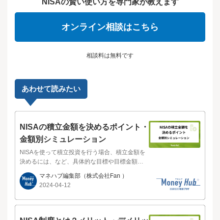
NISAの賢い使い方を専門家が教えます
オンライン相談はこちら
相談料は無料です
あわせて読みたい
NISAの積立金額を決めるポイント・
金額別シミュレーション
NISAを使って積立投資を行う場合、積立金額を
決めるには、など、具体的な目標や目標金額に
合わせて決めるのがおすすめです。また、余裕
マネハブ編集部
（株式会社Fan ）
のある範囲で投資し、長期に渡って運用するこ
2024-04-12
とが大切です。ここでは、NISAを使った有価証
券の運用益のシミュレーションや積立金額を決
めるポイント、おすすめの金融機関などを解説
します。2024年1月にリニューアルされた後のNI