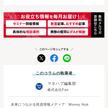
した額を、利回り3％、5％、7％で比較します。
非課税で保有できる期限がなくなったため、何
（チャットまたは電話によるサポート）を利用
能性があります。参考：預金保険制度：金融庁
めたいと考えている人向けに、NISAの概要や、
10年後、20年後、30年後のシミュレーション
年経っても運用益に税金がかかりません。運用
しましょう。直営店がない代わりに、チャット
投資は積極的に資金を増やすことが目的です。
どのようにNISAを活用すればよいのかをご案内
は、以下のとおりです。毎月5万円を積み立てた
益が大きくなるほど、この約20％の税金が掛か
や電話で手続きや操作方法を案内してくれる体
元本が保証されないというリスクはありなが
したいと思います。「巷（ちまた）でよく資産
場合は、利回り4％以上で20年間運用すると、元
らないインパクトは大きくなります。非課税で
制が整っています。参照：カスタマーサービス
ら、大きな利益を得ることを期待して利用され
運用をするならNISAを使った方がいいよって話
本と運用益の総額は1,800万円を超えます。毎月
保有できる金額も増えました。旧制度の一般NIS
センター｜楽天証券「画面の操作方法や事務手
ています。投資はリスクを伴いますが、資産を
を聞くけど、NISA制度についてよくわかってい
5万円を積み立てる場合、利回り1％で運用した
Aでは同時に非課税で運用できる金額は最大600
続きではなく、まとまった資金の運用や資産の
増やせる可能性が高くなります。効率的な資産
ないんだよね」という声をよく聞きます。まず
としても、投資期間が30年に達する前に、元本
万円(120万円×5年)、つみたてNISAでは最大800
配分について一緒に考えてほしい」このような
形成のためには、リスクを取りつつリターンが
はNISA制度の概要について確認しましょう。※
と運用益の総額が1,800万円になります。1,800
万円(40万円×20年)でした。一方で、2024年1月
資産運用の具体的なアドバイスを対面で受けた
期待できる投資を取り入れることが必要といえ
①整理銘柄・監理銘柄②信託期間20年未満、毎
万円以上を超える場合は、超えた分のみ課税口
からのNISAでは最大1800万円(うち1200万円は
い場合は、楽天証券から金融商品仲介業務の委
るでしょう。資産運用とは？初心者にもわかり
月分配型の投資信託及びデリバティブ取引を用
座などで運用することになるため注意が必要で
成長投資枠)が非課税保有限度額です。年間投資
託を受けている金融商品仲介業者の店舗を活用
やすく種類や注意点を解説さて、資産形成とい
いた一定の投資信託等を除外出典：「NISAを知
す。最後に、毎月10万円を積み立てた場合の元
枠限度の360万円を5年間投資すれば、非課税保
するのがおすすめです。その代表的な場所とし
う言葉がありますが、資産運用と資産形成の意
る」（金融庁）をもとに株式会社Fanが作成NIS
本と運用益を足した額を、利回り3％、5％、7％
有限度額の上限に達します。口座開設期間が恒
て、全国に店舗を展開している「投資信託相談
味の違いをご存知でしょうか。資産形成は「ゼ
Aには投資信託等の運用益が非課税になる制度で
で比較します。10年後、20年後、30年後のシミ
久化となり、2024年以降、いつでも口座開設が
プラザ」があります。投資信託相談プラザで楽
ロから資産を形成しようとすること」を指し、
す。通常は、運用で得た利益に対しては20.31
ュレーションは、以下のとおりです。毎月10万
可能です。成長投資枠では「上場株式・投資信
天証券を活用した相談ができる理由は、大きく
資産運用は「現在持っている資産を運用し、更
5％の税金がかかります。しかし、NISA口座で
円積み立てた場合には、利回り1％の運用になっ
託等」が対象商品となっています。ただ、①整
分けて2つあります。投資信託相談プラザ（運
に増やしていこうとすること」を指します。で
は、毎年一定金額の範囲内で購入した商品の運
たとしても、投資期間が20年に達する前に元本
理・管理銘柄、②信託期間20年未満、高レバレ
営：株式会社Fan）は、楽天証券を所属金融商品
は、資産運用の方法にはどんなものがあるので
用益には税金がかからず、非課税のメリットを
このコラムの執筆者
と運用益の総額が1,800万円以上になります。1,
ッジ型及び毎月分配型の投資信託等が除外とな
取引業者として「金融商品仲介業務の委託契
しょうか。ここからは、代表的な資産運用の方
享受しながら資産運用することが可能です。次
800万円以上を超える場合は、超えた分のみ課税
っています。②は旧制度の一般NISAでは投資可
約」を締結している店舗型窓口です。そのた
法10種類について解説します。また、10種類の
に、「成長投資枠」と「つみたて投資枠」の2つ
マネハブ編集部
口座などで運用することになるため注意しまし
能でしたが、2024年1月からのNISAでは長期運
め、楽天証券の口座を活用した資産運用の提案
商品のリスクとリターンについても述べていき
の制度のうち、どちらの制度を選択すればよい
株式会社Fan
ょう。【本シミュレーションの前提条件】※年
用には不向きと判断され、除外されています。
や、購入時の手続きサポートなどを店舗で行う
ます。資産運用の方法にはいくつかの種類があ
のでしょうか？まず2つの投資枠は併用ができる
一回の複利計算をしています。※計算結果は小
つみたて投資枠では、「積立・分散投資に適し
ことができます。店舗では、特定の金融機関に
ります。方法によってリスクとリターンのバラ
ため2つとも使うことができます。せっかくの優
数点以下を四捨五入しています。実際にNISAを
た一定の投資信託」が投資対象商品となってい
所属しない「IFA（独立系ファイナンシャルアド
ンスがあり、ローリスク・ハイリターンの商品
遇制度ですので、可能であれば2つとも使いたい
始める場合には、月々の積立金額をいくらにし
ます。旧つみたてNISA対象商品と同様のライン
バイザー）」が相談に対応します。世の中のす
未来につながる投資情報メディア「Money Hub
はありません。※上図はリスク・リターンのイ
ところです。どちらを選べばよいのかは、どの