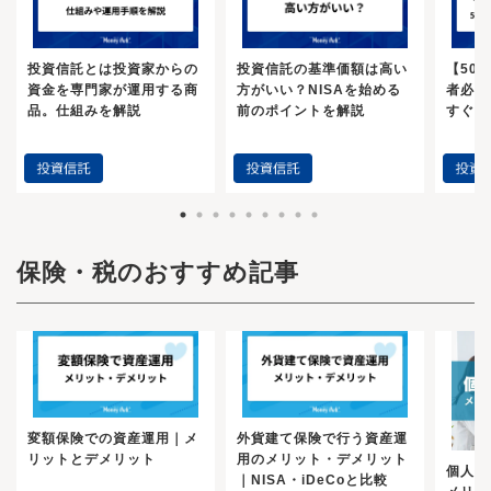
ることができます。引き出しのタイミングで預
いいます。IFAはどこの金融機関にも所属してい
し、NISAでは18歳未満を対象とした非課税制度
といった短期間での回転売買を非課税で行える
にいられます。しかし、まとまった金額を動か
入時より円安であれば利益を得られます。円預
ないので、所属先の金融機関の意向に沿った商
は設けられていません。生涯非課税限度額の上
のが実態です。そもそもNISAは家計の安定的な
すとなると、同じ下落率であっても「目減りす
金に対し、外貨預金は金利が高めです。同じ金
品提案をする、なんてことはありません。中立
限（1,800万円（うち、成長投資枠は1,200万
資産形成の支援を目的に導入されたという経緯
る具体的な金額」が大きくなるため、受ける精
額を円預金と外貨預金に預けたとすると、後者
的な立場で相談に乗ることが可能となります。
投資信託とは投資家からの
投資信託の基準価額は高い
【50
円））まで商品を保有していたとしても、商品
もあり、回転売買は本旨から外れているといえ
神的負荷は異なります。「自分は耐えられる」
のほうが高い利息を受け取れる可能性がありま
（当社について言えば）相談料もかかりません
資金を専門家が運用する商
方がいい？NISAを始める
者必見
を売却することで、その商品の薄荷分（投資信
ます。また、売買の数に応じて手数料が入ると
と考えていたつもりでも、ネットの画面上で実
す。外貨預金についてさらに詳しく知りたい方
ので、気軽に相談してもらえればと思います。
品。仕組みを解説
前のポイントを解説
すぐや
託や株式などの取得価額）の枠を翌年に再利用
いう構造上、証券会社が積極的な売買を推奨す
際に資産が大きく目減りするのを目にして動揺
は、こちらの記事を参考にしてください。外貨
※当社はSBI証券、楽天証券の仲介業者という立
することができます。投資信託は、元本割れの
る可能性もあります。非課税枠を気にせずに売
し、売り急ぐべきではない下落局面で慌てて売
預金とは？仕組みやメリット、運用時のポイン
ち位置になります。※2社に口座がなくても相談
リスクが存在することにご注意ください。株式
買できるのはメリットですが、不必要な売買を
却（損切り）してしまうという失敗は、ネット
トを解説投資信託とは、投資家から集めたお金
は可能です（継続での相談を希望の場合は口座
はもちろん、投資信託も同様に元本保証はな
しないよう注意しましょう。投資信託相談プラ
証券で一人で取引されている方に多いケースで
をひとつの資金としてまとめ、運用の専門家が
開設をお願いしております）。※NISAのご注意
く、投資した金額が必ず戻ってくるという保証
ザ -近鉄あべのハルカス店2024年1月からのNISA
す。こうした「偏り」や「リスク許容度の見誤
株式や債券などに投資・運用する商品です。運
事項・配当金等は口座開設をした金融機関等経
はありません。自分がどれだけのリスクを許容
は年間投資枠や非課税保有額など様々な面で大
り」を防ぐためには、金融庁の「資産形成の基
用成果は投資家それぞれの投資額に応じて分配
由で交付されないものは非課税となりません。N
できるかを、確認することが大切です。投資す
きく拡充されています。では、NISAを利用する
本」や「基礎から学べる 金融ガイド」でも述べ
される仕組みになっています。運用を行うのは
ISA口座で国内上場株式等の配当金を非課税で受
保険・税のおすすめ記事
る際は余剰資金で行い、万が一元本割れしてし
うえで、特に大きいメリットを以下の3点に絞っ
られているように、「資産（株式・債券など）
あくまで専門家であり、自分で運用するわけで
け取るためには、配当金の受領方法を「株式数
まっても、日常生活に影響が出ない範囲で取り
て解説していきます。それぞれ、内容を確認し
の分散」と「地域の分散」を組み合わせた着実
はありません。組み入れ内容や通貨によって
比例配分方式」に事前にご登録いただく必要が
組みましょう。ただし、長期的に運用すること
ていきましょう。大きなメリットとして、旧NIS
な資産運用が必要です。例えば、株式に比べ価
は、リスクを比較的抑えた運用も可能です。高
あります。・同一年において1人1口座（1金融機
で元本割れのリスクは軽減します。短期での売
Aと比べて年間投資枠・非課税保有限度額の増額
格変動が比較的穏やかで、定期的な利子収入が
いリターンを望む場合は、比較的値動きの激し
関）しか開設できません。・NISAで購入できる
買を繰り返さず、長期的な運用を心がけること
によって資産形成がより効率的になったことが
期待できる「債券」をベースに組み込みつつ、
い投資対象に投資している投資信託を選ぶとよ
商品は金融商品取引業者が指定する商品に限ら
が大切です。NISAを始めるには、2023年までに
挙げられます。投資額の大きさは資産形成のス
将来のインフレ（物価上昇）対策や成長を期待
いでしょう。投資信託で運用をするメリットと
れます。・年間投資枠と非課税保有限度額が設
NISAの口座を開設している場合と開設していな
ピードに直結するため、まとまった金額を準備
できる「株式」をご自身の年齢や退職後のライ
して挙げられるのは以下の4点です。投資信託に
定されます。・損失は税務上ないものとされま
い場合によっては異なります。また、旧制度で
できる人は、魅力的に感じるでしょう。旧NISA
フプランに合わせてバランスよく組み合わせ
ついてさらに詳しく知りたい方は、こちらの記
す。・出国により非居住者に該当する場合、NIS
利用していた金融機関とは別の金融機関で始め
制度では、限度額が小さいため、超過した金額
る、といったポートフォリオでの運用が大切に
事を参考にしてください。投資信託とは投資家
変額保険での資産運用｜メ
外貨建て保険で行う資産運
A口座で上場株式等の管理を行うことはできませ
たいという方も、異なる手続きが必要です。こ
は、特定口座(課税される口座)で運用しなければ
なります。これをご自身のこれからの収入予
からの資金を専門家が運用する商品。仕組みを
リットとデメリット
用のメリット・デメリット
ん。・つみたて投資枠では積立による定期・継
個人年
こでは、それぞれの方法について解説します。N
なりませんでした。長期で投資をする場合、資
定、ご家族の状況、何よりご自身の「本当のリ
解説投資信託とETF（上場投資信託）の違いと
｜NISA・iDeCoと比較
続的な買付しかできません。・その他、NISAに