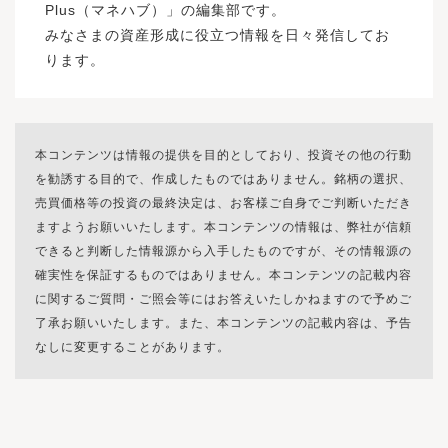
ようか悩む方も多いでしょう。積立投資は長期
ナップになっています。参考：金融庁 「NISAと
べてのIFAが対面相談に対応していたり、楽天証
メージであり、必ずしもこの図の通りであると
ような資産運用を行いたいのかにより使い分け
Plus（マネハブ）」の編集部です。
運用により複利効果のメリットが得られるた
は？」NISAのデメリットとして挙げられるのは
券の取り扱いがあるわけではありませんが、投
は限りません。※当該分類は、株式会社Fanが分
をすると良いと思います。それでは、「成長投
みなさまの資産形成に役立つ情報を日々発信してお
め、なるべく早くから始めることをおすすめし
次の３つです。デメリットについては、旧NISA
資信託相談プラザでは専門知識と客観的な視点
類したものであり、 将来の運用成果等を保証し
資枠」を選択する場合はどのようなケースか考
ます。月々の積立金額を決める際のポイント
と大差がないですが、懸念事項も増えていま
ります。
を持ったIFAに直接対面で相談できる体制が整っ
たものではありません。それでは、この図にあ
えてみましょう。株式は、NISA「つみたて投資
は、以下のとおりです。それぞれのポイントに
す。損益通算とは一年分の利益と損失を相殺
ています。投資信託相談プラザを利用する際
る商品を、一般的にリスクが低いと言われる順
枠」での買付はできませんので、成長投資枠で
ついて解説します。月々の投資金額を決めるに
し、税金を減らすことです。通常、上場株式の
は、楽天証券のカスタマーサービスセンターと
にご紹介します。元本割れすることはありませ
お買付いただきます。投資枠は年間240万円です
は、投資の目標や目標金額を決めることが大切
投資では配当や値上がり益などで得た利益に対
の役割の違いをあらかじめ理解しておくことが
んが、先述の通り低金利が続いているため、大
ので、比較的大きな資金を投資に回したい人も
です。投資の目的は人によってさまざまでしょ
して約20％の税金がかかりますが、他の取引で
大切です。参照：カスタマーサービスセンター
きな運用成果は期待できないでしょう。ただ、
成長投資枠の利用がおすすめです。また積立投
う。何年後にいくら貯めたいか具体的な目標が
損失が出た場合は相殺されます。一般口座や特
｜楽天証券実店舗での対面相談と聞くと「高い
本コンテンツは情報の提供を目的としており、投資その他の行動
生活費の支払いや納税などの予定に合わせて、
資ではなく一括投資したいケースも成長投資枠
ある場合は、以下の計算式で求められます。よ
定口座で使えるこの損益通算の仕組みが使えな
相談料や手数料がかかるのでは」と不安になる
ある程度残高を残しておくと安心です。債券投
での運用がおすすめです。 非課税というメリッ
を勧誘する目的で、作成したものではありません。銘柄の選択、
って、月々の積立金額は5万円必要です。利回り
いことがデメリットです。NISAでは、利益確定
方も多いかもしれませんが、投資信託相談プラ
資はローリスク・ローリターンに分類される資
トはどんなに利益が出ても税金が取られないと
売買価格等の投資の最終決定は、お客様ご自身でご判断いただき
が何％かによって金額は異なりますが、実際に
時に通常かかる約20％の税金を支払っていない
ザへの資産運用の相談に費用はかかりません。
産運用です。債券とは国や地方公共団体、企業
いうことです。積立投資という形で成長投資枠
ますようお願いいたします。本コンテンツの情報は、弊社が信頼
は300万円に運用益も加わるでしょう。例えば、
ので、相殺しようがありません。これは旧NISA
その理由は、顧客が取引を行った際に、委託元
などが資金を集めるために発行する有価証券
を使うことも可能ですが、個別株式や投資信託
以下の利回りで運用できたと仮定すれば、積み
でも同様のデメリットがありました。NISA口座
である金融商品取引業者（楽天証券など）から
で、利息と償還の日が決まっている商品です。
できると判断した情報源から入手したものですが、その情報源の
（アクティブ型の株式投信）に一括投資をし
立てることが可能です。このように、投資の目
内だけでなく、一般口座や特定口座で利益が出
支払われる報酬によって運営されているためで
預貯金と比較すると高い利回りが期待できま
て、高いパフォーマンスを目指すのも運用戦略
確実性を保証するものではありません。本コンテンツの記載内容
標や目標金額を明確化することで、月々積み立
ていても、NISA口座で出した損失と相殺できな
す。そのため、個別の資産配分やポートフォリ
す。債券投資についてさらに詳しく知りたい方
としてアリなのではないでしょうか。もちろん
に関するご質問・ご照会等にはお答えいたしかねますので予めご
てるべき金額を把握できるでしょう。投資信託
い点も併せて注意しましょう。2024年1月からの
オの作成に対して、顧客が別途相談料などを支
は、こちらの記事を参考にしてください。債券
一括投資は積立投資よりリスクが高まるので、
了承お願いいたします。また、本コンテンツの記載内容は、予告
は長期的な運用による複利効果で資産を効率よ
NISAでは投資期間や非課税保有期間の縛りが無
払う必要はありません。※お取引内容によって
投資とは国や企業の債券を使った投資のこと！
自身のリスク許容度とのバランスを見て判断し
く貯められるため、少額でも早くから始めるこ
くなったために、投資対象の選定が甘くなるこ
は、ネット完結の手数料とは異なるアドバイザ
特徴をわかりやすく解説保険商品は大きく2つの
てもらえればと思います。「つみたて投資枠」
なしに変更することがあります。
とが大切です。最初に設定した積立金額は、積
とが懸念されます。旧NISAでは投資可能な期間
ー専用の手数料コースが適用される場合があり
種類に分けられます。保険料が掛け捨てになら
では、金融庁の指定した投資信託しか購入でき
み立てを開始した後からでも何度でも自由に変
や非課税保有の期間が定められていたために、
ます。＞＞ 投資信託相談プラザの特長を詳しく
ない保険の場合、満期時には満期保険金とし
ません。まとまった運用資金が無い人や、毎月
更できるため、まずはやってみて毎月の投資が
その範囲内で利益が出る商品を選ぶ必要があり
見るここまで「画面操作や事務手続きはカスタ
て、解約時には解約返戻金として、契約時に定
少額の投資で長期的な運用を行っていきたい人
負担なようなら再検討しましょう。シミュレー
ました。旧制度の一般NISAでは年間投資枠が12
マーサービスセンター、具体的な資産運用の相
めた金額が受け取れます。このような保険商品
に向いています。投資初心者で何から始めたら
ションでわかったように、元本が多い方が運用
0万円まで、つみたてNISAでは年間投資枠が40
談は投資信託相談プラザ」という使い分けを解
は、保障だけでなく資産形成や資産運用として
良いかわからない人にもぜひ活用してほしい制