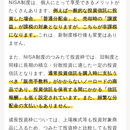
NISA制度は、個人にとって享受できるメリットが
たくさんあります。
例えば一般的な投資信託に投
資した場合、「普通分配金」と、売却時の「譲渡
益」が課税の対象となりますが、こちらが非課税
になります。
これは、新制度移行後も変更はあり
ません。
また、NISA制度のつみたて投資枠では、旧制度と
同様に長期の積立・分散投資に適した一定の投資
信託となります。
通常投資信託を購入時に支払う
べき「販売手数料」がかからないノーロードの商
品であり、投資信託を保有する間にかかる「信託
報酬」も低く設定されています。また、頻繁な分
配金の支払いもありません。
成長投資枠については、上場株式等も投資対象商
品に入るため、つみたて投資枠と比較しても投資