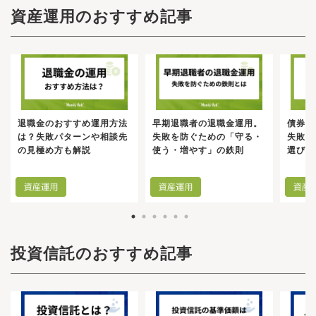
益は増えますが、生活を圧迫するほどの金額を
万円までという制限に加えて、売却したら非課
説しました。では、そもそもネット証券である
の役割を果たすことがあります。具体的には、
度です。一括投資ではなく、必然的に毎月や毎
資産運用のおすすめ記事
無理して積み立てるのは危険です。毎月の負担
税で投資できる枠は戻りません。旧制度の場
楽天証券を使いながら、なぜわざわざ対面でア
「終身保険」や「養老保険」が挙げられます。
週といった形で積立投資を行っていくことにな
になる積み立てを行い、途中で運用自体をやめ
合、NISAの効果を最大化したいならば、投資商
ドバイザーに相談する必要があるのでしょう
また、「学資保険」や「個人年金保険」のよう
ります。金融庁が規定している条件を満たした
なくてはならないことになっては元も子もあり
品を安易に選んだり、すぐ売却したりすること
か？その理由は、特に退職金などの「これから
に、あらかじめ設定したタイミングで保険金を
商品になりますので、投資初心者の人には向い
ません。生活に支障のない範囲で投資を行うよ
が選択しづらい環境であったともいえるでしょ
のセカンドライフを左右する大切な資金」を動
受け取ることができる上、被保険者に万一のこ
ていると思います。（つみたて投資枠で指定さ
うにしましょう。年間投資上限額が旧制度と比
う。年間投資額が360万円、非課税保有限度額が
かす際、自分一人きりで判断することに特有の
とがあった際には保険金受取人が保険金を受け
れた商品を成長投資枠で買い付けることも可能
べて大幅に増加したからといって、無理をして
1800万円と大きくなり、売却すると、年間投資
リスクと難しさがあるためです。インターネッ
取れるものもあります。これらの保険は、資産
です）。資産運用は「長期・積立・分散」の3つ
投資することはおすすめできません。余裕があ
枠が復活するために、商品を吟味せず気軽に投
トやSNS上には、手軽にアクセスできる投資情
形成の方法として使われることが多いです。
が大事と言われています。この3つのポイントを
れば、つみたて投資枠と成長投資枠を併用しま
資商品を選ぶ人が増えそうです。銘柄選定が甘
報や特定の銘柄を推奨する声が溢れています。
「個人年金保険」は、保険料という形式でお金
押さえられているのが積立投資（つみたて投資
退職金のおすすめ運用方法
早期退職者の退職金運用。
債券投
しょう。成長投資枠ではつみたて投資枠では購
くなれば損失が出る可能性は高くなるといえま
しかし、ネット上で目につきやすい流行りの情
を積み立て、一定の年齢になったら積立金をも
枠）なのです。攻めの運用をしたい人は成長投
は？失敗パターンや相談先
失敗を防ぐための「守る・
失敗し
入できない銘柄を購入できるため、つみたて投
す。また、本来であれば損切りすべき銘柄も、
報だけを頼りにしてしまうと、知らないうちに
とに年金などでお金を受け取れる保険です。公
資枠を、手堅い運用をしたい人はつみたて投資
の見極め方も解説
使う・増やす」の鉄則
選び方
資枠と成長投資枠を併用することでリスク度合
非課税保有期間の制限もないため、そのまま塩
「特定の商品や特定の国」だけに偏った運用を
的年金の上乗せを保障し、任意で加入する私的
枠を選択する、といったイメージでもよいかも
いの違う銘柄を買えます。ただし、成長投資枠
漬けにしてしまう懸念もあります。年間投資枠
してしまうケースは少なくありません。どれほ
年金制度のひとつとして利用されています。個
しれません。自分に合う制度を選択してくださ
はつみたて投資枠よりもリスクが高い銘柄が多
や非課税保有限度額が大きく増えたことはメリ
ど評判が良い資産であっても、偏ったポートフ
人年金保険についてさらに詳しく知りたい方
い。先に2つのNISA制度（投資枠）の紹介と、ど
いです。そのため、投資初心者は、積立投資か
ットですが、短期間で利益を得ようとして、回
ォリオ（資産配分）の状態で市場が大きく変動
は、こちらの記事を参考にしてください。個人
のような考え方で投資枠を使い分けるかについ
らスタートするのがおすすめです。一定の投資
転売買が行われる可能性がデメリットとしてあ
した場合、資産全体がそのダメージを直接的に
年金保険とは？種類やメリット・デメリットに
て話をしてきました。迷うことなく資産運用を
経験があり、幅広い銘柄に投資してみたいとい
げられます。回転売買とは、金融商品を短い期
受けてしまいます。自分一人で進めていると、
ついて徹底解説外貨預金は、日本円を外貨に換
始められそうな人は、すぐにでも証券口座を開
う方は、成長投資枠と併用して利用しましょ
間で売買する行為を指します。旧NISAは投資し
この「偏り」に気づきにくい点が大きなリスク
えて預金することです。普通預金と定期預金の2
設して運用を開始することをおすすめします。
う。NISAを始める際の注意点は、以下の3点で
ている商品を売却しても非課税投資枠は戻らな
です。資産運用を中長期にわたって継続するた
パターンがあり、外貨の種類には米ドルや豪ド
投資信託のおすすめ記事
それでもやっぱり迷ってしまうという人は相談
す。それぞれの注意点を解説します。口座開設
いため、売却の判断は慎重にならざるを得ませ
めに重要となるのが、「どの程度の下落であれ
ル、ユーロなどが挙げられます。外貨預金で得
窓口を利用してみてください。最近は我々IFAの
を行う年の1月1日時点で18歳以上の方しか、NI
んでした。しかし、非課税枠の再利用が認めら
ば、日常生活や精神面に支障をきたさずに耐え
られる収益は次の2種類です。円から外貨へ、外
ように、ネット証券口座しか持っていない人で
SAを利用できません。2023年12月までは0〜18
れ、年間投資枠に余力があるなら、あまり気に
られるか」という「リスク許容度」の把握で
貨から円へ換金する際、為替の変動により受取
も相談ができる窓口があります。IFAとは金融機
歳までが利用できるジュニアNISAを利用して、1
せずに売買を繰り返すことも考えられるでしょ
す。少額での積立投資であれば、一時的な値下
金額が増減します。この差額によって利益を得
関から独立している金融アドバイザーのことを
8歳未満の方でも非課税で投資できました。しか
う。株価が下がったら買って、上がったら売る
がりも「将来の仕込み時期」と捉えて動揺せず