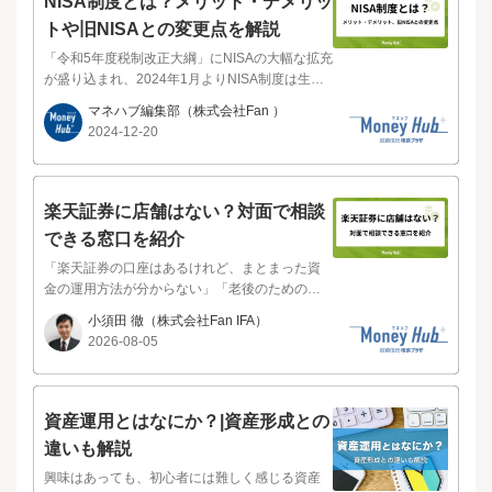
NISA制度とは？メリット・デメリッ
SAは、2023年までのNISAから変更した部分が
トや旧NISAとの変更点を解説
多くあります。NISAをスタートさせるか迷って
いる場合、まずはNISAの特徴をおさえることが
「令和5年度税制改正大綱」にNISAの大幅な拡充
大切です。主な特徴を解説します。2023年まで
が盛り込まれ、2024年1月よりNISA制度は生ま
のNISAでは非課税保有期間に制限がありました
れ変わりました。金融庁から発表されている内
マネハブ編集部
（株式会社Fan ）
が、その制限がなくなりました。旧制度ではつ
容を見る限り、様々な運用ニーズに応じること
2024-12-20
みたてNISAは最長20年間、一般NISAは最長5年
ができるよう、大幅に改良されているといって
間の非課税期間が設けられておりましたが、非
いいでしょう。効率的に資産を増やすために、
課税期間は無期限となりました。そのため、非
このパワーアップしたNISAの有効活用は欠かせ
課税保有期間を気にすることなく、さらに長期
なくなりそうです。本記事ではNISA制度の変更
楽天証券に店舗はない？対面で相談
投資を行いやすくなりました。リニューアル後
点やメリット・デメリットについて詳しく解説
できる窓口を紹介
のNISAは、1年間に投資可能な上限額が増えてい
していきます。NISAの上手な活用は、資産形成
ます。旧制度では年間投資枠がつみたてNISAは4
の大きな後押しになるでしょう。本記事でNISA
「楽天証券の口座はあるけれど、まとまった資
0万円、一般NISAは120万円で併用はできません
の概要を把握したうえで、正しく理解できてい
金の運用方法が分からない」「老後のための大
でした。しかし、リニューアル後の年間投資枠
るか不安であれば、無料セミナーや無料相談等
切な資産だから、ネットだけでなく対面で相談
小須田 徹
（株式会社Fan IFA）
はつみたて投資枠が120万円、成長投資枠が240
も利用しながら、どのように投資をするか考え
しながら進めたい」このように、まとまった資
2026-08-05
万円、合計で最大360万円になりました。つみた
てみるのもいいかもしれません。出典：財務
金の運用やセカンドライフに向けた準備にあた
て投資枠と成長投資枠を同時に活用できるよう
省 令和5年度税制改正の大綱※本記事に書かれ
って、直接アドバイザーと話し合いながら進め
になりました。つみたて投資枠で投資が可能な
ているNISAの内容については今後も変更される
たいと感じる方は少なくありません。しかし、
商品は旧制度のつみたてNISAの対象商品と同じ
可能性もあります。そのため、最新の情報は金
楽天証券に直接足を運んで相談できる実店舗は
資産運用とはなにか？|資産形成との
ように、金融庁が定めた長期の積立や分散投資
融庁のサイトから確認しましょう。旧NISA制度
あるのでしょうか。結論からお伝えすると、楽
違いも解説
に適した投資信託です。一方、成長投資枠は旧
は、一般NISA・つみたてNISA・ジュニアNISA
天証券自身が直接運営する「実店舗窓口」はあ
制度の一般NISAと対象商品はほとんど同じで、
の3種類で、それぞれ、非課税期間や金額など、
りません。それでも、楽天証券の口座を活用し
興味はあっても、初心者には難しく感じる資産